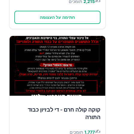
✍️
2,215
תומכים
חתימה על העצומה
קוקה קולה חרם - די לבזיון כבוד
התורה
✍️
1,777
תומכים