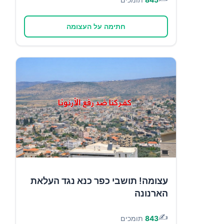
חתימה על העצומה
עצומה! תושבי כפר כנא נגד העלאת
הארנונה
✍️
843
תומכים