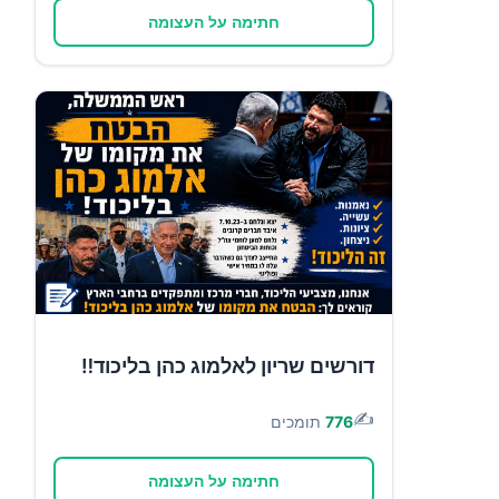
חתימה על העצומה
דורשים שריון לאלמוג כהן בליכוד‼️
✍️
776
תומכים
חתימה על העצומה