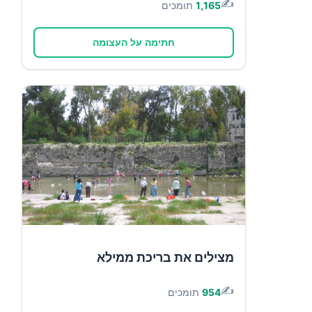
✍️
1,165
תומכים
חתימה על העצומה
מצילים את בריכת ממילא
✍️
954
תומכים