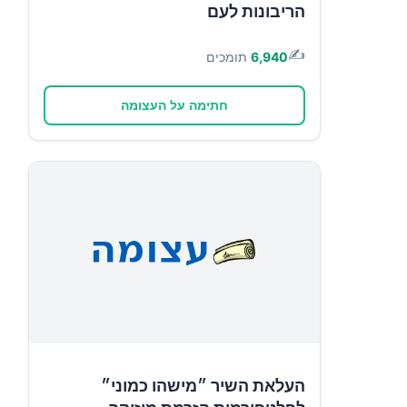
הריבונות לעם
✍️
6,940
תומכים
חתימה על העצומה
העלאת השיר ״מישהו כמוני״