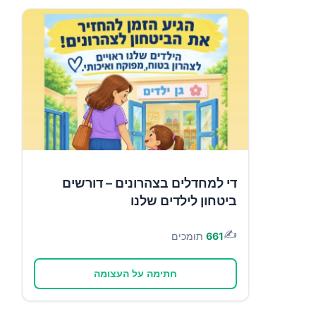
די למחדלים בצהרונים – דורשים
ביטחון לילדים שלנו
✍️
661
תומכים
חתימה על העצומה