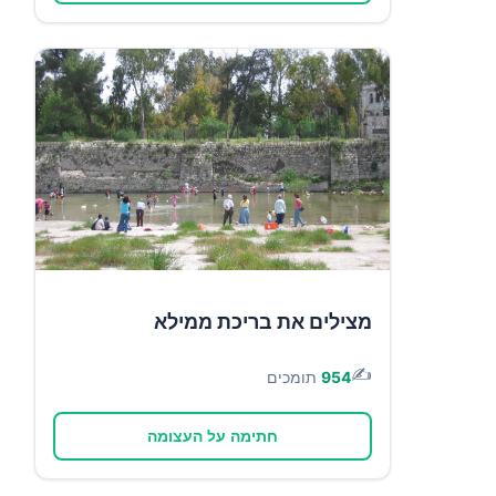
מצילים את בריכת ממילא
✍️
954
תומכים
חתימה על העצומה