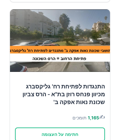
התנגדות לפתיחת רח' גליקסברג
מכיוון פנחס רוזן בת"א - הרס צביון
שכונת נאות אפקה ב'
✍️
1,165
תומכים
חתימה על העצומה