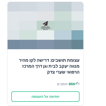
עצומת תושבים: דרישה לקו מהיר
מנווה יעקב לבית וגן דרך המרכז
הרפואי שערי צדק
✍️
866
תומכים
חתימה על העצומה