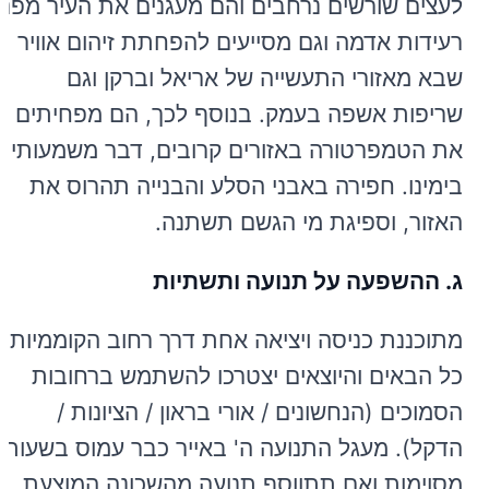
לעצים שורשים נרחבים והם מעגנים את העיר מפני
רעידות אדמה וגם מסייעים להפחתת זיהום אוויר
שבא מאזורי התעשייה של אריאל וברקן וגם
שריפות אשפה בעמק. בנוסף לכך, הם מפחיתים
את הטמפרטורה באזורים קרובים, דבר משמעותי
בימינו. חפירה באבני הסלע והבנייה תהרוס את
האזור, וספיגת מי הגשם תשתנה.
ג. ההשפעה על תנועה ותשתיות
מתוכננת כניסה ויציאה אחת דרך רחוב הקוממיות.
כל הבאים והיוצאים יצטרכו להשתמש ברחובות
הסמוכים (הנחשונים / אורי בראון / הציונות /
הדקל). מעגל התנועה ה' באייר כבר עמוס בשעות
מסוימות ואם תתווסף תנועה מהשכונה המוצעת,