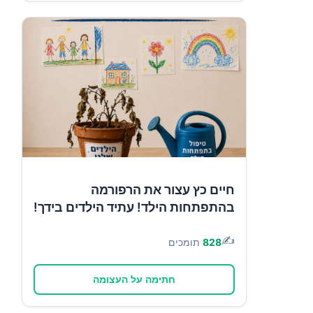
חיים כץ עצור את הרפורמה
בהתפתחות הילד! עתיד הילדים בידך!
✍️
828
תומכים
חתימה על העצומה