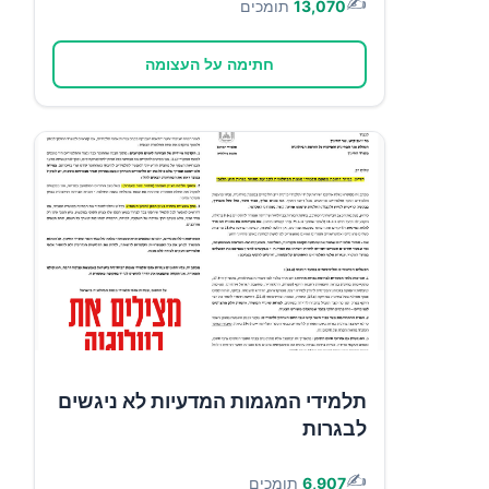
✍️
13,070
תומכים
חתימה על העצומה
תלמידי המגמות המדעיות לא ניגשים
לבגרות
✍️
6,907
תומכים