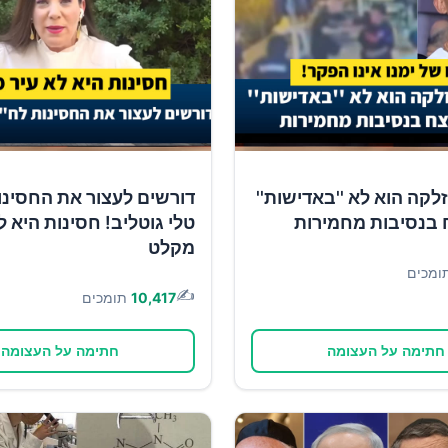
זלקה הוא לא ''באדישות''
דורשים לעצור את החסינו
 בנסיבות מחמירות
טלי גוטליב! חסינות היא ל
מקלט
ומכים
✍️
10,417
תומכים
חתימה על העצומה
חתימה על העצומה