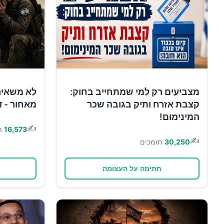
מצביעים רק למי שמתחייב בחוק:
לא משאיר
קצבת אזרח ותיק בגובה שכר
מאחור - ד
המינימום!
✍️
16,573
ת
✍️
30,250
תומכים
חתימה על העצומה