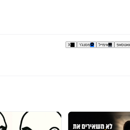
ואטסאפ
אימייל
מסנג'ר
X