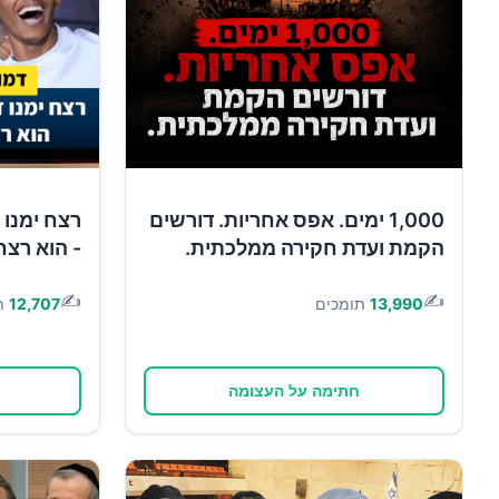
1,000 ימים. אפס אחריות. דורשים
רצח ימנו 
הקמת ועדת חקירה ממלכתית.
- הוא רצח
✍️
✍️
13,990
תומכים
12,707
ת
חתימה על העצומה