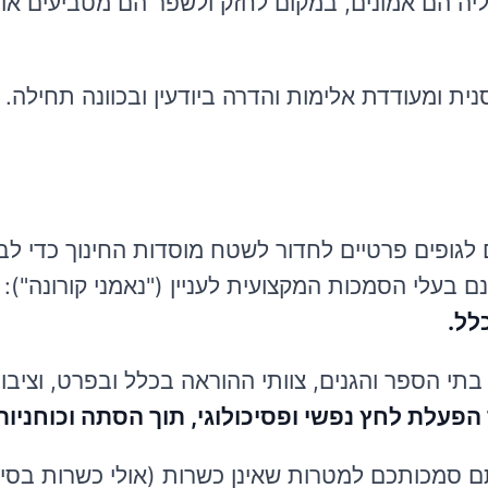
יה הם אמונים, במקום לחזק ולשפר הם מטביעים או
ת ומעודדת אלימות והדרה ביודעין ובכוונה תחילה.
לגופים פרטיים לחדור לשטח מוסדות החינוך כדי לב
נם בעלי הסמכות המקצועית לעניין ("נאמני קורונה"): 
לל.
בתי הספר והגנים, צוותי ההוראה בכלל ובפרט, וציבו
 הפעלת לחץ נפשי ופסיכולוגי, תוך הסתה וכוחניות
 סמכותכם למטרות שאינן כשרות (אולי כשרות בסין) 