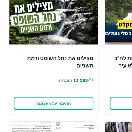
ת לח"כ
מצילים את נחל השופט ורמת
א עיר
השניים
✍️
10,083
תומכים
חתימה על העצומה