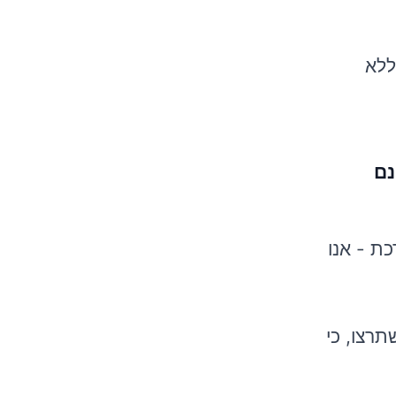
ללא
נם
ת - אנו
רצו, כי