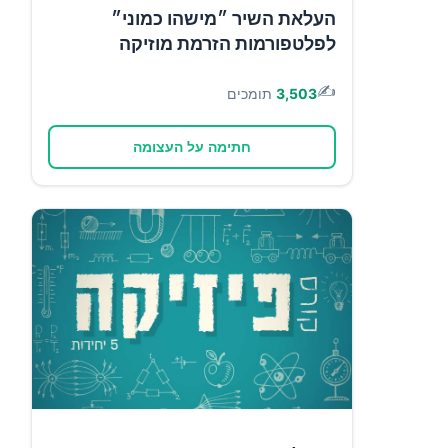
העלאת השיר ״מישהו כמוני״
לפלטפורמות הזרמת מוזיקה
✍️
3,503
תומכים
חתימה על העצומה