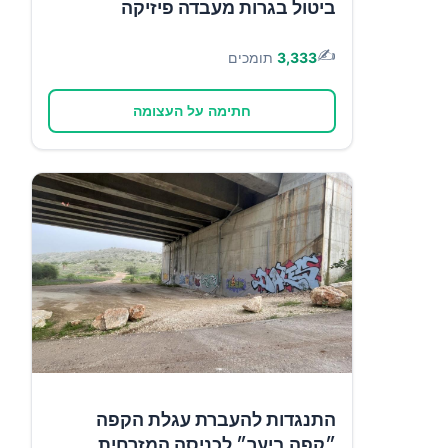
ביטול בגרות מעבדה פיזיקה
✍️
3,333
תומכים
חתימה על העצומה
התנגדות להעברת עגלת הקפה
״קפה ביער״ לכניסה המזרחית