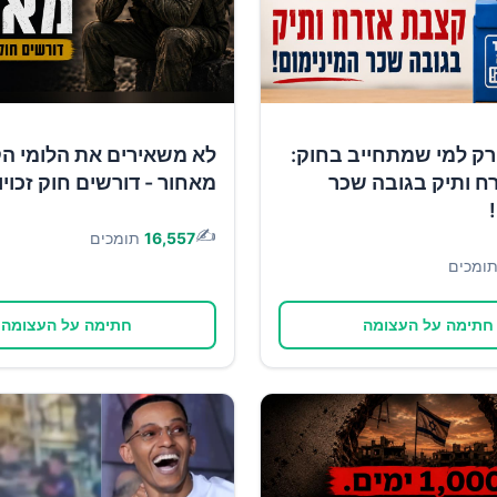
רק למי שמתחייב בחוק:
לא משאירים את הלומי ה
ח ותיק בגובה שכר
מאחור - דורשים חוק זכוי
✍️
16,557
תומכים
ומכים
חתימה על העצומה
חתימה על העצומה