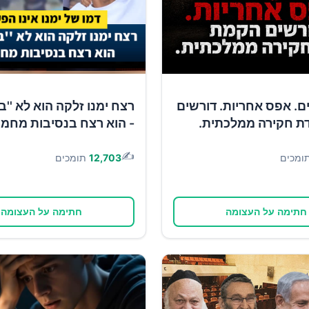
1 ימים. אפס אחריות. דורשים
רצח ימנו זלקה הוא לא ''ב
ת חקירה ממלכתית.
- הוא רצח בנסיבות מחמי
✍️
ומכים
12,703
תומכים
חתימה על העצומה
חתימה על העצומה