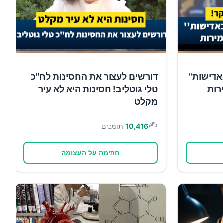
אדישות''
דורשים לעצור את החסינות לח"כ
רות
טלי גוטליב! חסינות היא לא עיר
מקלט
✍️
10,416
תומכים
חתימה על העצומה