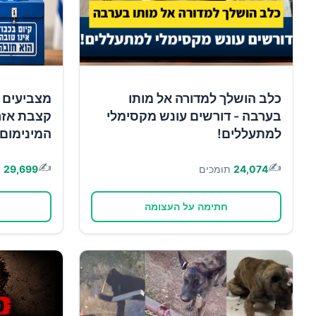
כלב הושלך למדורה אל מותו
מצביעים 
בערבה - דורשים עונש מקסימלי
קצבת אזר
למתעללים!
המינימום!
✍️
✍️
24,074
תומכים
29,699
ת
חתימה על העצומה