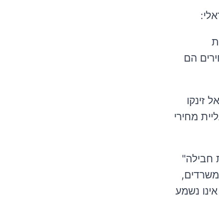
לי:
ות
52 מהממוצע ב-OECD. בעוד שהמחירים הם
 בישראל זינקו
ליית מחירי
ת חבילה"
ו שעובדים במשרדים,
אינו נשמע