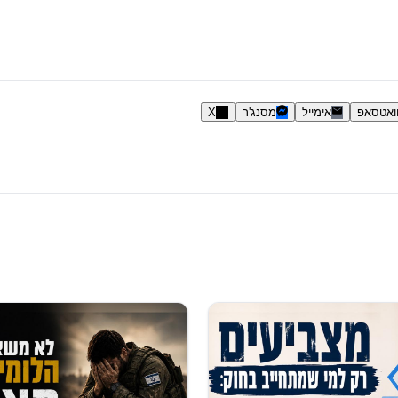
ואטסאפ
אימייל
מסנג'ר
X