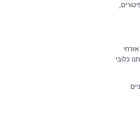
יטורים,
אזרחי
תימה היא מנדט לתנועת @Haschirim לייצג אותנו כלובי
יים