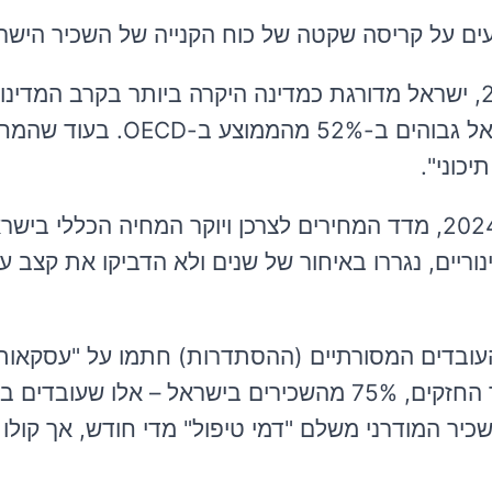
ים על קריסה שקטה של כוח הקנייה של השכיר הישרא
1. שיאני ה-OECD ביוקר המחיה: נכון לשנת 2026, ישראל מדורגת כמדינה היקרה ביותר בקרב המדינ
המפותחות. מחירי המזון והצריכה הבסיסית בישראל גבוהים ב-%
כוני".
2. עשור של שחיקה ריאלית: בין השנים 2014 ל-2024, מדד המחירים לצרכן ויוקר המחיה הכללי
יו מינוריים, נגררו באיחור של שנים ולא הדביקו את קצב ע
וני העובדים המסורתיים (ההסתדרות) חתמו על "עסקאו
ששמרו על "שקט תעשייתי" ודאגו לוועדי השאלטר החזקים, 75% מהשכירים בישראל – אל
כיר המודרני משלם "דמי טיפול" מדי חודש, אך קולו 