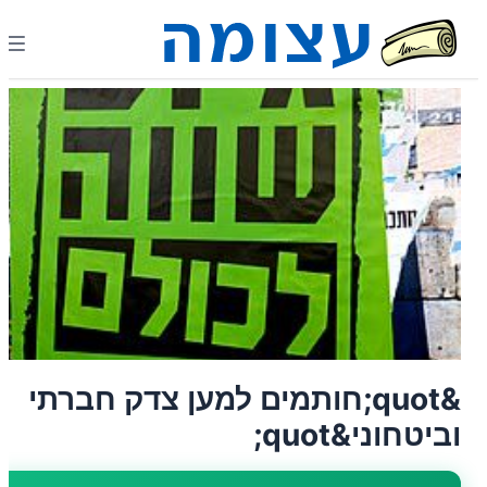
&quot;חותמים למען צדק חברתי
וביטחוני&quot;