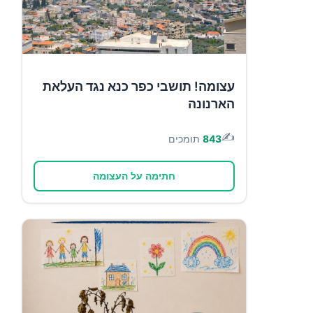
עצומה! תושבי כפר כנא נגד העלאת
הארנונה
✍️
843
תומכים
חתימה על העצומה