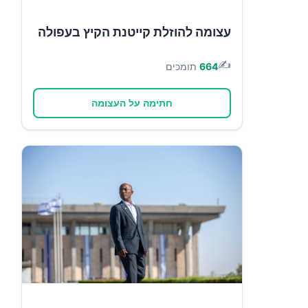
עצומה להוזלת קייטנת הקיץ בעפולה
✍️
664
תומכים
חתימה על העצומה