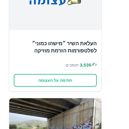
העלאת השיר ״מישהו כמוני״
לפלטפורמות הזרמת מוזיקה
✍️
3,535
תומכים
חתימה על העצומה