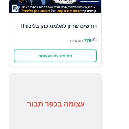
דורשים שריון לאלמוג כהן בליכוד‼️
✍️
776
תומכים
חתימה על העצומה