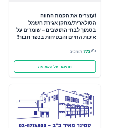
❗עוצרים את הקמת החווה
הסולארית/מתקן אגירת חשמל
בסמוך לבתי התושבים – שומרים על
איכות החיים והבטיחות בכפר תבור❗
✍️
773
תומכים
חתימה על העצומה