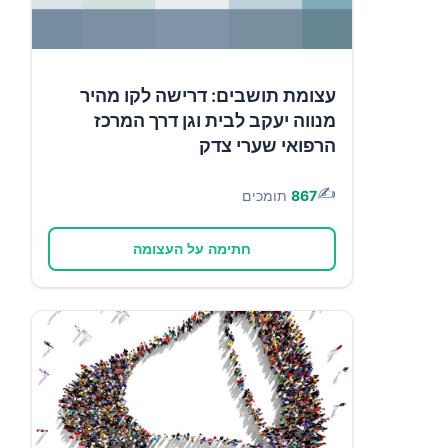
עצומת תושבים: דרישה לקו מהיר
מנווה יעקב לבית וגן דרך המרכז
הרפואי שערי צדק
✍️
867
תומכים
חתימה על העצומה