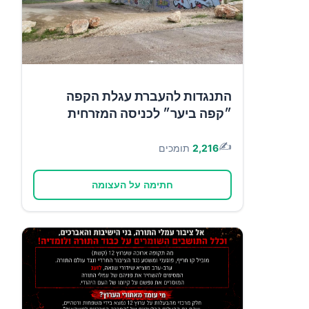
התנגדות להעברת עגלת הקפה
״קפה ביער״ לכניסה המזרחית
✍️
2,216
תומכים
חתימה על העצומה