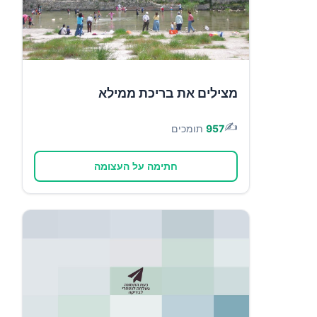
מצילים את בריכת ממילא
✍️
957
תומכים
חתימה על העצומה