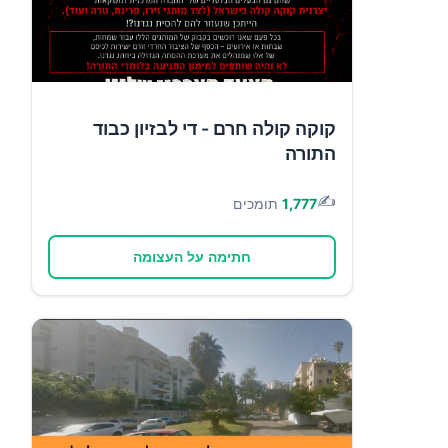
קוקה קולה חרם - די לבזיון כבוד
התורה
✍️
1,777
תומכים
חתימה על העצומה