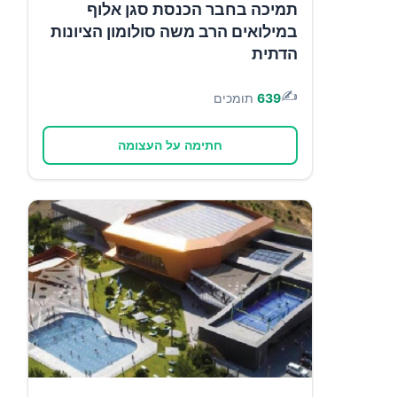
תמיכה בחבר הכנסת סגן אלוף
במילואים הרב משה סולומון הציונות
הדתית
✍️
639
תומכים
חתימה על העצומה