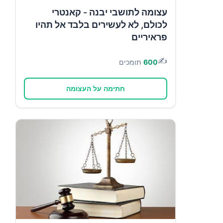
עצומה לתושבי יבנה - קאנטרי
לכולם, לא לעשירים בלבד אל תהיו
פראיריים
✍️
600
תומכים
חתימה על העצומה