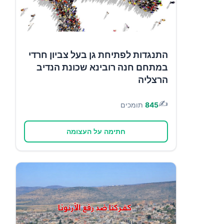
התנגדות לפתיחת גן בעל צביון חרדי
במתחם חנה רובינא שכונת הנדיב
הרצליה
✍️
845
תומכים
חתימה על העצומה