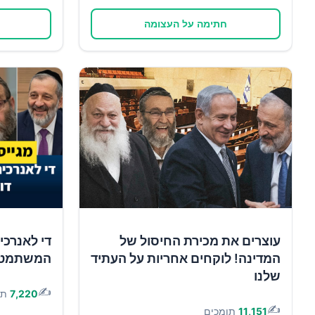
חתימה על העצומה
עוצרים את מכירת החיסול של
די לאנרכי
המדינה! לוקחים אחריות על העתיד
המשתמטים 
שלנו
✍️
7,220
תו
✍️
11,151
תומכים