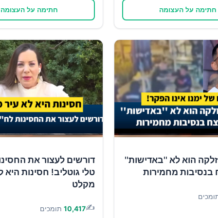
חתימה על העצומה
חתימה על העצומה
זלקה הוא לא ''באדישות''
דורשים לעצור את החסינו
 בנסיבות מחמירות
טלי גוטליב! חסינות היא ל
מקלט
ומכים
✍️
10,417
תומכים