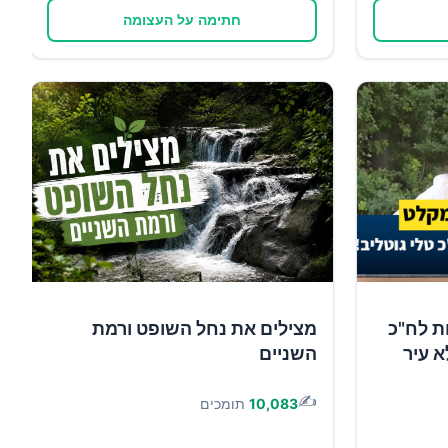
חתימה על העצומה
ת לח"כ
מצילים את נחל השופט ורמת
א עיר
השניים
✍️
10,083
תומכים