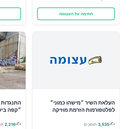
חתימה על העצומה
העלאת השיר ״מישהו כמוני״
התנגדות 
לפלטפורמות הזרמת מוזיקה
״קפה ביע
✍️
✍️
3,535
תומכים
2,216
תו