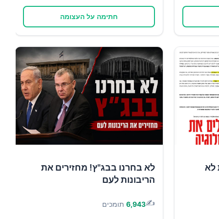
חתימה על העצומה
 לא
לא בחרנו בבג"ץ! מחזירים את
הריבונות לעם
✍️
6,943
תומכים