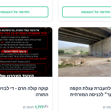
חתימה על העצומה
חתימה על העצומה
להעברת עגלת הקפה
קוקה קולה חרם - די לבזיון
ר״ לכניסה המזרחית
התורה
✍️
מכים
1,777
תומכים