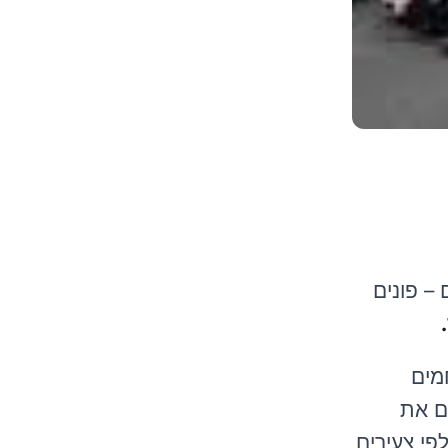
 – פונים
מים
ים את
פי צעירים