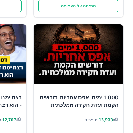
חתימה על העצומה
1,000 ימים. אפס אחריות. דורשים
רצח ימנו 
הקמת ועדת חקירה ממלכתית.
- הוא רצח
✍️
✍️
13,993
תומכים
12,707
ת