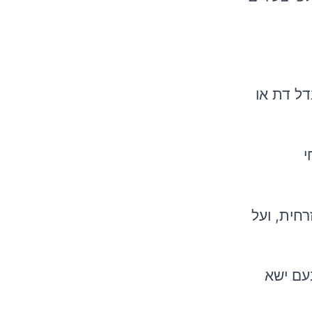
דל דת או
י
חית, ועל
בעם ישא