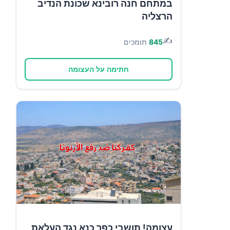
במתחם חנה רובינא שכונת הנדיב
הרצליה
✍️
845
תומכים
חתימה על העצומה
עצומה! תושבי כפר כנא נגד העלאת