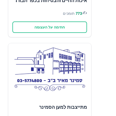
איכות החיים והבטיחות בכפר תבור❗
✍️
773
תומכים
חתימה על העצומה
מתייצבות למען הסמינר