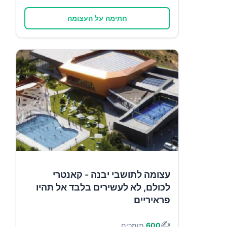
חתימה על העצומה
עצומה לתושבי יבנה - קאנטרי
לכולם, לא לעשירים בלבד אל תהיו
פראיריים
✍️
600
תומכים