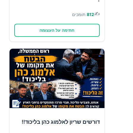
✍️
812
תומכים
חתימה על העצומה
דורשים שריון לאלמוג כהן בליכוד‼️