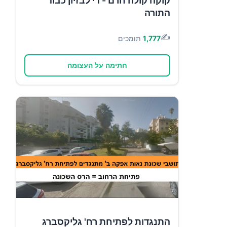
קוקה קולה חרם - די לבזיון כבוד
התורה
✍️
1,777
תומכים
חתימה על העצומה
התנגדות לפתיחת רח' גליקסברג