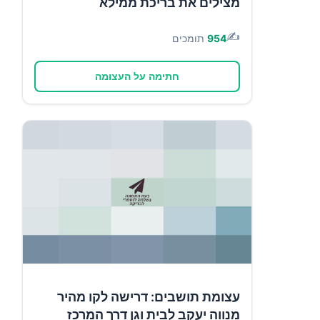
מצילים את בריכת ממילא
✍️
954
תומכים
חתימה על העצומה
עצומת תושבים: דרישה לקו מהיר
מנווה יעקב לבית וגן דרך המרכז