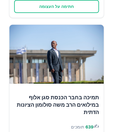
חתימה על העצומה
תמיכה בחבר הכנסת סגן אלוף
במילואים הרב משה סולומון הציונות
הדתית
✍️
639
תומכים