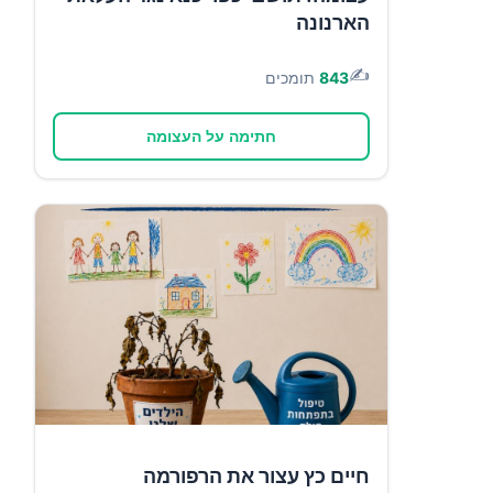
הארנונה
✍️
843
תומכים
חתימה על העצומה
חיים כץ עצור את הרפורמה