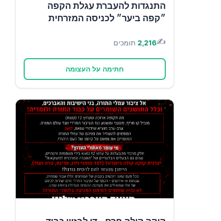
התנגדות להעברת עגלת הקפה
״קפה ביער״ לכניסה המזרחית
✍️
2,216
תומכים
חתימה על העצומה