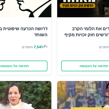
ים את הלומי הקרב
דרושה הכרעה שיפוטית ב
ורשים חוק זכויות מקיף
השוחד
✍️
ומכים
7,541
תומכים
חתימה על העצומה
חתימה על העצומה