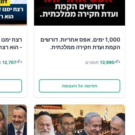
1,000 ימים. אפס אחריות. דורשים
רצח ימנו 
הקמת ועדת חקירה ממלכתית.
- הוא רצח
✍️
✍️
13,990
תומכים
12,707
ת
חתימה על העצומה