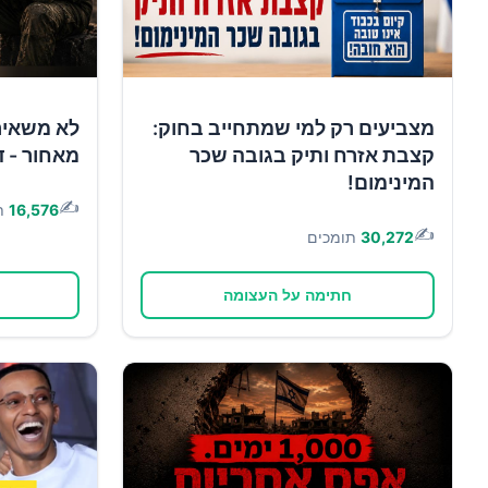
מצביעים רק למי שמתחייב בחוק:
לא משאיר
קצבת אזרח ותיק בגובה שכר
מאחור - ד
המינימום!
✍️
16,576
ת
✍️
30,272
תומכים
חתימה על העצומה