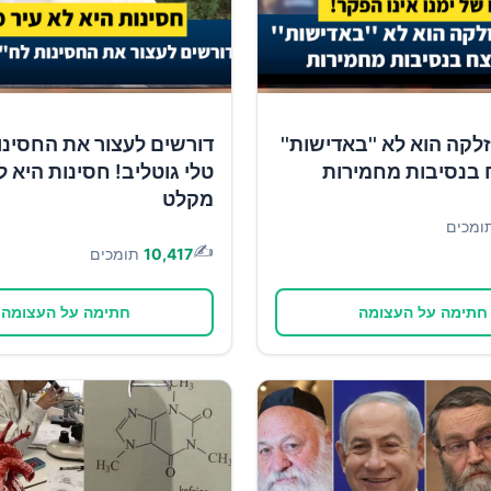
זלקה הוא לא ''באדישות''
דורשים לעצור את החסינו
 בנסיבות מחמירות
טלי גוטליב! חסינות היא ל
מקלט
ומכים
✍️
10,417
תומכים
חתימה על העצומה
חתימה על העצומה