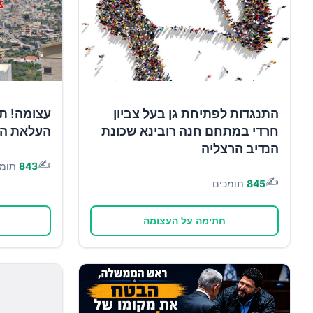
התנגדות לפתיחת גן בעל צביון
עצומה! תו
חרדי במתחם חנה רובינא שכונת
העלאת הא
הנדיב הרצליה
✍️
843
תומכ
✍️
845
תומכים
חתימה על העצומה