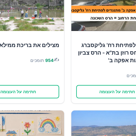
לפתיחת רח' גליקסברג
מצילים את בריכת ממילא
ס רוזן בת"א - הרס צביון
✍️
ות אפקה ב'
954
תומכים
מכים
חתימה על העצומה
חתימה על העצומה