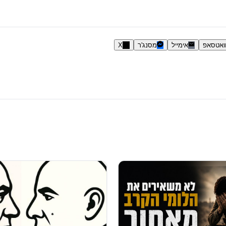
ואטסאפ
אימייל
מסנג'ר
X