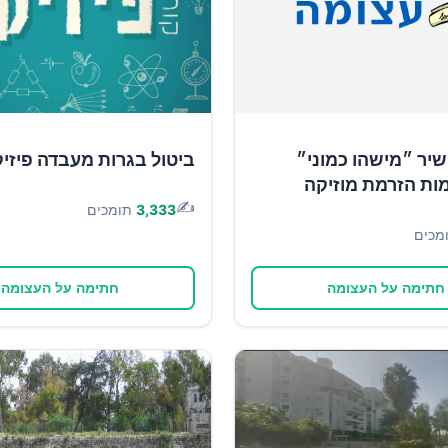
יר ״מישהו כמוני״
ביטול בגרות מעבדה פיזי
ות הזרמת מוזיקה
✍️
3,333
תומכים
מכים
חתימה על העצומה
חתימה על העצומה