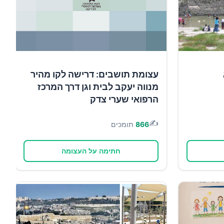
עצומת תושבים: דרישה לקו מהיר
מנווה יעקב לבית וגן דרך המרכז
הרפואי שערי צדק
✍️
866
תומכים
חתימה על העצומה