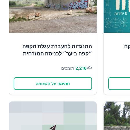
קה
התנגדות להעברת עגלת הקפה
״קפה ביער״ לכניסה המזרחית
✍️
2,216
תומכים
חתימה על העצומה