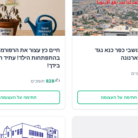
שבי כפר כנא נגד
חיים כץ עצור את הרפורמ
רנונה
בהתפתחות הילד! עתיד ה
בידך!
ים
✍️
828
תומכים
חתימה על העצומה
חתימה על העצומה