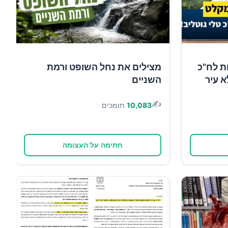
ת לח"כ
מצילים את נחל השופט ורמת
א עיר
השניים
✍️
10,083
תומכים
חתימה על העצומה