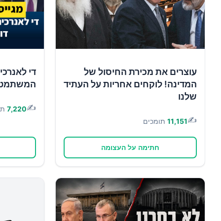
עוצרים את מכירת החיסול של
די לאנרכי
המדינה! לוקחים אחריות על העתיד
המשתמטים 
שלנו
✍️
7,220
תו
✍️
11,151
תומכים
חתימה על העצומה