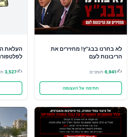
לא בחרנו בבג"ץ! מחזירים את
העלאת הש
הריבונות לעם
לפלטפורמ
✍️
✍️
6,941
תומכים
3,527
תו
חתימה על העצומה