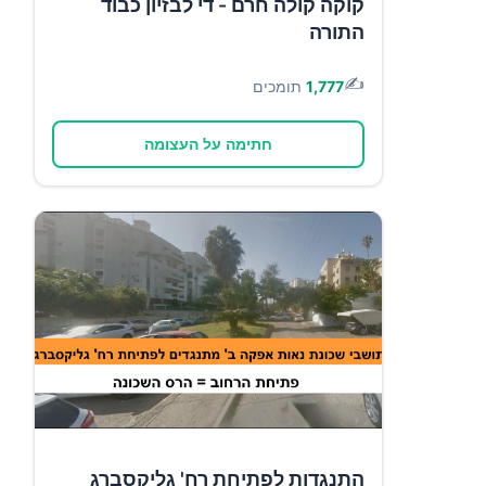
קוקה קולה חרם - די לבזיון כבוד
התורה
✍️
1,777
תומכים
חתימה על העצומה
התנגדות לפתיחת רח' גליקסברג