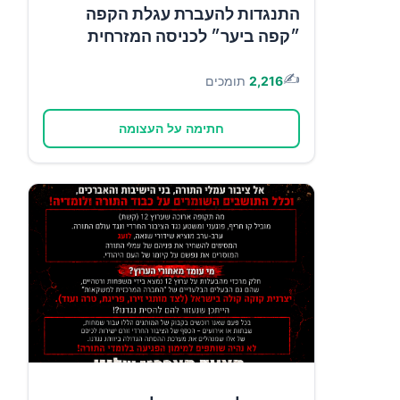
התנגדות להעברת עגלת הקפה
״קפה ביער״ לכניסה המזרחית
✍️
2,216
תומכים
חתימה על העצומה