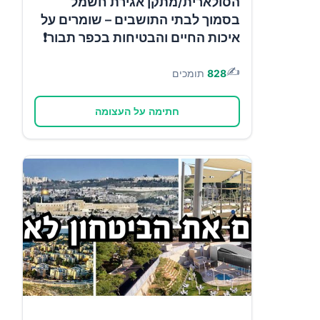
הסולארית/מתקן אגירת חשמל
בסמוך לבתי התושבים – שומרים על
איכות החיים והבטיחות בכפר תבור❗
✍️
828
תומכים
חתימה על העצומה