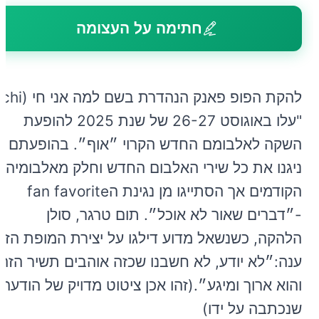
חתימה על העצומה
להקת הפופ פ
"עלו באוגוסט 26-27 של שנת 2025 להופעת
השקה לאלבומם החדש הקרוי ״אוף״. בהופעתם
ניגנו את כל שירי האלבום החדש וחלק מאלבומיהם
הקודמים אך הסתייגו מן נגינת הfan favorite
-״דברים שאור לא אוכל״. תום טרגר, סולן
הלהקה, כשנשאל מדוע דילגו על יצירת המופת הזו,
ענה:״לא יודע, לא חשבנו שכזה אוהבים תשיר הזה
והוא ארוך ומיגע״.(זהו אכן ציטוט מדויק של הודעה
שנכתבה על ידו)