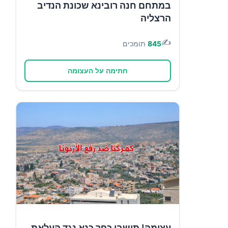
במתחם חנה רובינא שכונת הנדיב
הרצליה
✍️
845
תומכים
חתימה על העצומה
עצומה! תושבי כפר כנא נגד העלאת