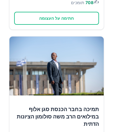
✍️
708
תומכים
חתימה על העצומה
תמיכה בחבר הכנסת סגן אלוף
במילואים הרב משה סולומון הציונות
הדתית