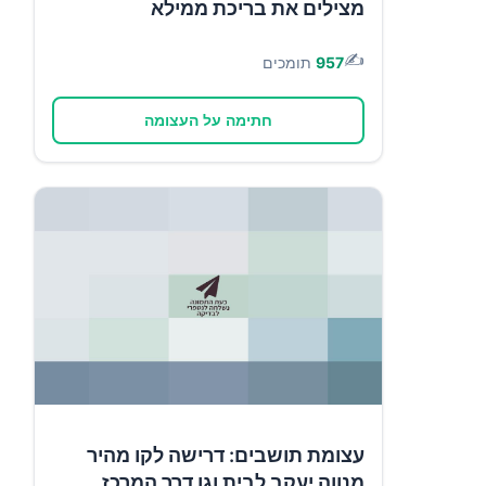
מצילים את בריכת ממילא
✍️
957
תומכים
חתימה על העצומה
עצומת תושבים: דרישה לקו מהיר
מנווה יעקב לבית וגן דרך המרכז