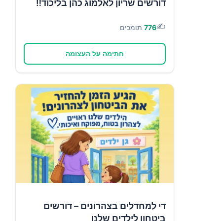
דורשים שריון לאלמוג כהן בליכוד‼️
✍️
776
תומכים
חתימה על העצומה
די למחדלים בצהרונים – דורשים
ביטחון לילדים שלנו