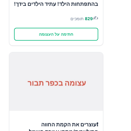
בהתפתחות הילד! עתיד הילדים בידך!
✍️
829
תומכים
חתימה על העצומה
❗עוצרים את הקמת החווה