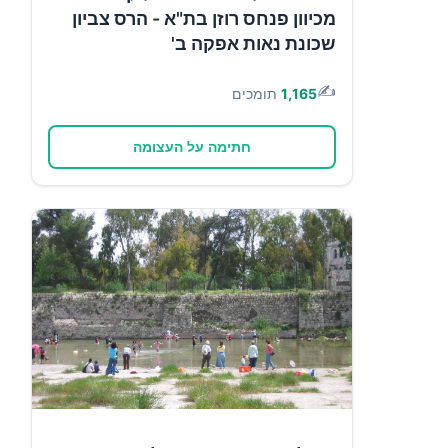
מכיוון פנחס רוזן בת"א - הרס צביון
שכונת נאות אפקה ב'
✍️
1,165
תומכים
חתימה על העצומה