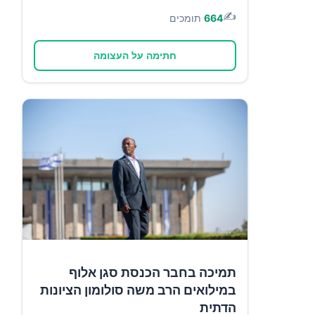
✍️
664
תומכים
חתימה על העצומה
תמיכה בחבר הכנסת סגן אלוף
במילואים הרב משה סולומון הציונות
הדתית