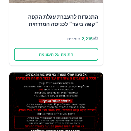
התנגדות להעברת עגלת הקפה
״קפה ביער״ לכניסה המזרחית
✍️
2,215
תומכים
חתימה על העצומה