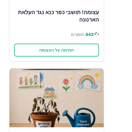
עצומה! תושבי כפר כנא נגד העלאת
הארנונה
✍️
843
תומכים
חתימה על העצומה