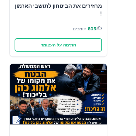
מחזירים את הביטחון לתושבי הארמון
!
✍️
805
תומכים
חתימה על העצומה