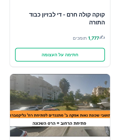
קוקה קולה חרם - די לבזיון כבוד
התורה
✍️
1,777
תומכים
חתימה על העצומה