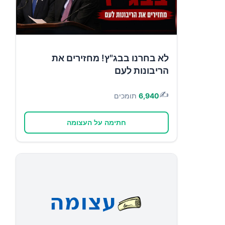
לא בחרנו בבג"ץ! מחזירים את
הריבונות לעם
✍️
6,940
תומכים
חתימה על העצומה