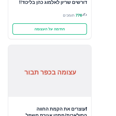
דורשים שריון לאלמוג כהן בליכוד‼️
✍️
776
תומכים
חתימה על העצומה
❗עוצרים את הקמת החווה
הסולארית/מתקן אגירת חשמל