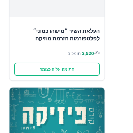
העלאת השיר ״מישהו כמוני״
לפלטפורמות הזרמת מוזיקה
✍️
3,520
תומכים
חתימה על העצומה