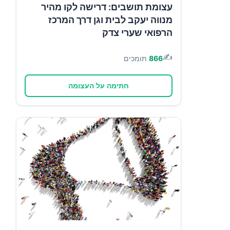
עצומת תושבים: דרישה לקו מהיר
מנווה יעקב לבית וגן דרך המרכז
הרפואי שערי צדק
✍️
866
תומכים
חתימה על העצומה