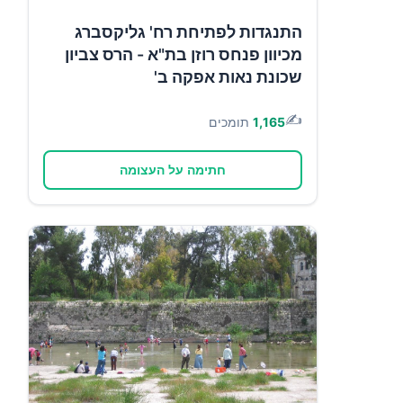
התנגדות לפתיחת רח' גליקסברג
מכיוון פנחס רוזן בת"א - הרס צביון
שכונת נאות אפקה ב'
✍️
1,165
תומכים
חתימה על העצומה