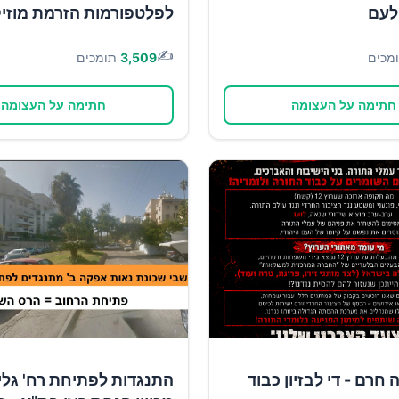
לעם
לפלטפורמות הזרמת מוזי
✍️
מכים
3,509
תומכים
חתימה על העצומה
חתימה על העצומה
חרם - די לבזיון כבוד
התנגדות לפתיחת רח' גל