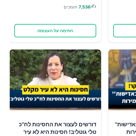
✍️
7,536
תומכים
חתימה על העצומה
אדישות''
דורשים לעצור את החסינות לח"כ
רות
טלי גוטליב! חסינות היא לא עיר