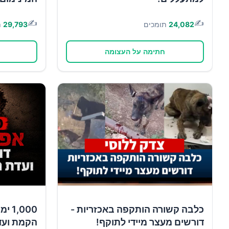
✍️
✍️
24,082
תומכים
29,793
ת
חתימה על העצומה
כלבה קשורה הותקפה באכזריות -
,000
דורשים מעצר מיידי לתוקף!
הקמת ועד