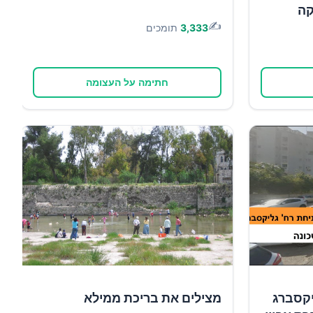
קה
✍️
3,333
תומכים
חתימה על העצומה
יקסברג
מצילים את בריכת ממילא