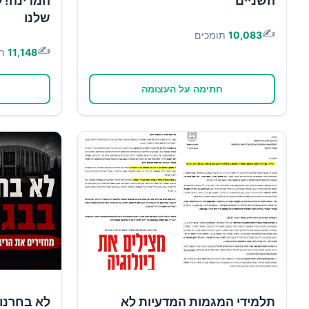
השניים
המדינה! ל
שלנו
✍️
10,083
תומכים
✍️
11,148
ת
חתימה על העצומה
תלמידי המגמות המדעיות לא
לא בחרנו 