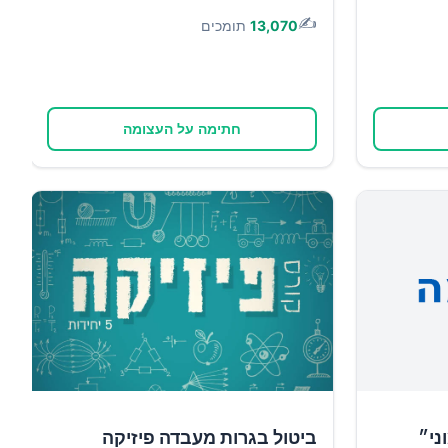
✍️
13,070
תומכים
חתימה על העצומה
ני״
ביטול בגרות מעבדה פיזיקה