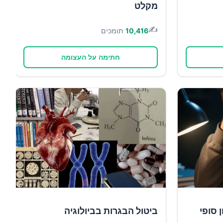
מקלט
✍️
10,416
תומכים
חתימה על העצומה
 סופי
ביטול הבגרות בביולוגיה