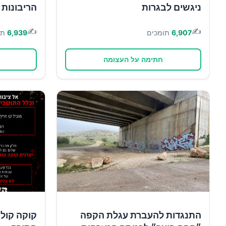
ניגשים לבגרות
הריבונות 
✍️
✍️
6,907
תומכים
6,939
תו
חתימה על העצומה
התנגדות להעברת עגלת הקפה
קוקה קולה 