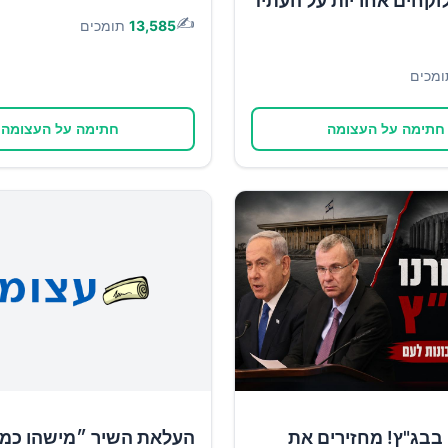
וקחים אחריות על העתיד
✍️
13,585
תומכים
ומכים
חתימה על העצומה
חתימה על העצומה
בבג"ץ! מחזירים את
העלאת השיר ״מישהו כמו