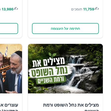
✍️
✍️
11,759
תומכים
13,986
ת
חתימה על העצומה
מצילים את נחל השופט ורמת
עוצרים א