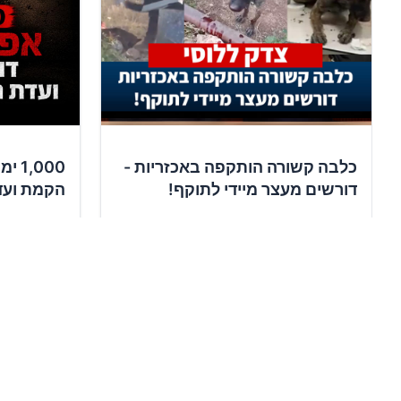
כלבה קשורה הותקפה באכזריות -
,000
דורשים מעצר מיידי לתוקף!
הקמת ועד
✍️
✍️
11,756
תומכים
13,983
ת
חתימה על העצומה