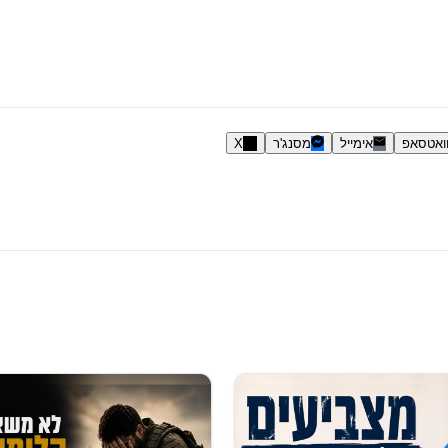
ואטסאפ
אימייל
מסנג'ר
X