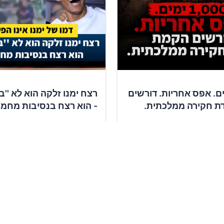
1 ימים. אפס אחריות. דורשים
רצח ימנו זלקה הוא לא ''ב
ת חקירה ממלכתית.
- הוא רצח בנסיבות מחמי
✍️
ומכים
12,703
תומכים
חתימה על העצומה
חתימה על העצומה