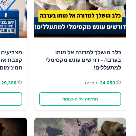
כלב הושלך למדורה אל מותו
מצביעים 
בערבה - דורשים עונש מקסימלי
קצבת אזר
למתעללים!
המינימום!
✍️
✍️
24,050
תומכים
29,306
חתימה על העצומה