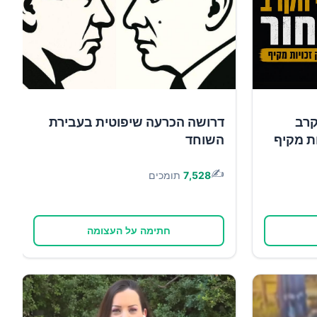
קרב
דרושה הכרעה שיפוטית בעבירת
ות מקיף
השוחד
✍️
7,528
תומכים
חתימה על העצומה