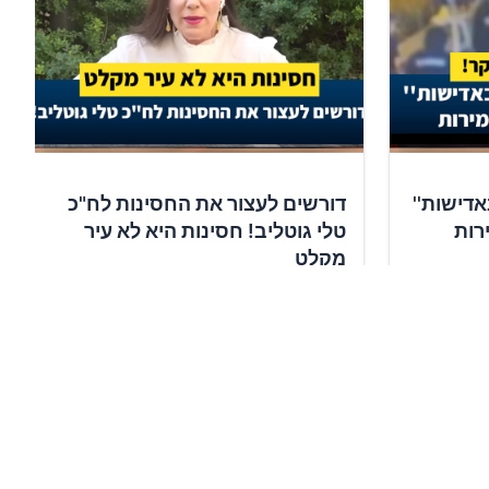
אדישות''
דורשים לעצור את החסינות לח"כ
רות
טלי גוטליב! חסינות היא לא עיר
מקלט
✍️
10,416
תומכים
חתימה על העצומה