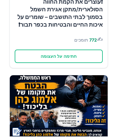
❗עוצרים את הקמת החווה
הסולארית/מתקן אגירת חשמל
בסמוך לבתי התושבים – שומרים על
איכות החיים והבטיחות בכפר תבור❗
✍️
772
תומכים
חתימה על העצומה