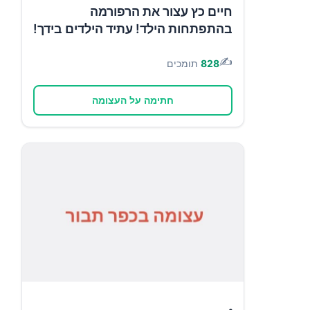
חיים כץ עצור את הרפורמה
בהתפתחות הילד! עתיד הילדים בידך!
✍️
828
תומכים
חתימה על העצומה