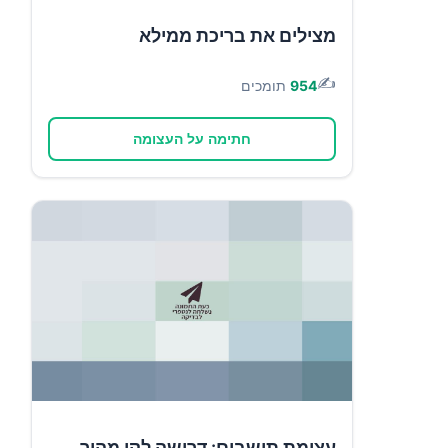
מצילים את בריכת ממילא
✍️
954
תומכים
חתימה על העצומה
עצומת תושבים: דרישה לקו מהיר