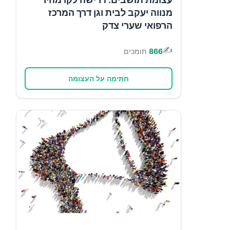
מנווה יעקב לבית וגן דרך המרכז
הרפואי שערי צדק
✍️
866
תומכים
חתימה על העצומה