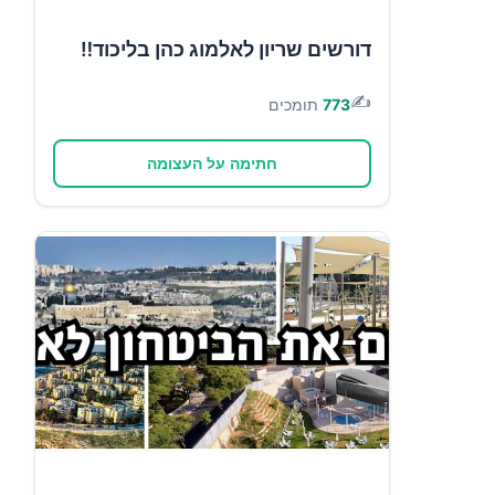
דורשים שריון לאלמוג כהן בליכוד‼️
✍️
773
תומכים
חתימה על העצומה