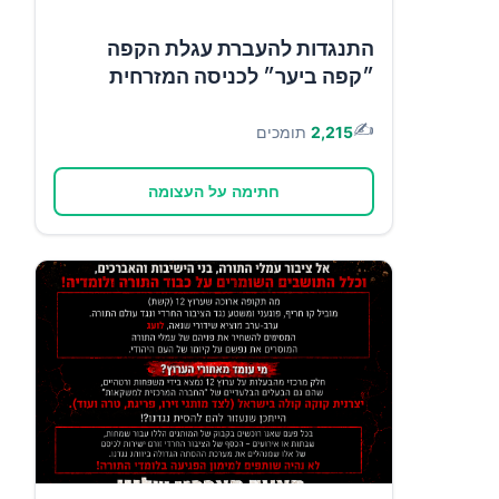
התנגדות להעברת עגלת הקפה
״קפה ביער״ לכניסה המזרחית
✍️
2,215
תומכים
חתימה על העצומה