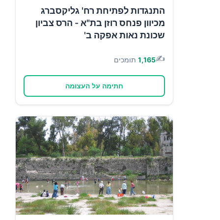
התנגדות לפתיחת רח' גליקסברג
מכיוון פנחס רוזן בת"א - הרס צביון
שכונת נאות אפקה ב'
✍️
1,165
תומכים
חתימה על העצומה