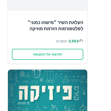
העלאת השיר ״מישהו כמוני״
לפלטפורמות הזרמת מוזיקה
✍️
3,503
תומכים
חתימה על העצומה