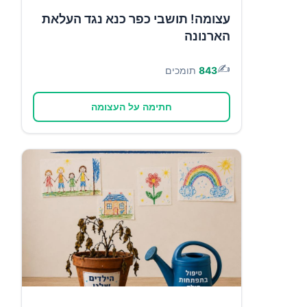
עצומה! תושבי כפר כנא נגד העלאת
הארנונה
✍️
843
תומכים
חתימה על העצומה