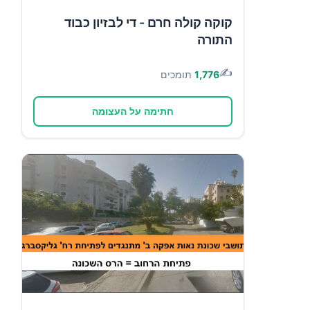
קוקה קולה חרם - די לבזיון כבוד
התורה
✍️
1,776
תומכים
חתימה על העצומה