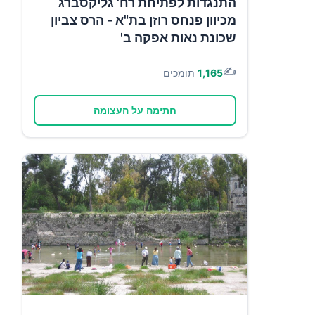
התנגדות לפתיחת רח' גליקסברג
מכיוון פנחס רוזן בת"א - הרס צביון
שכונת נאות אפקה ב'
✍️
1,165
תומכים
חתימה על העצומה