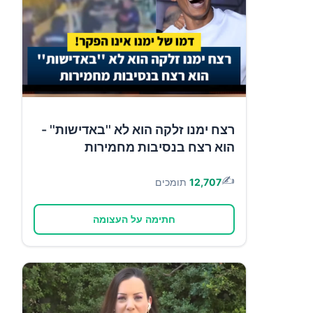
רצח ימנו זלקה הוא לא ''באדישות'' -
הוא רצח בנסיבות מחמירות
✍️
12,707
תומכים
חתימה על העצומה