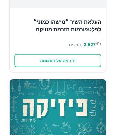
העלאת השיר ״מישהו כמוני״
לפלטפורמות הזרמת מוזיקה
✍️
3,527
תומכים
חתימה על העצומה