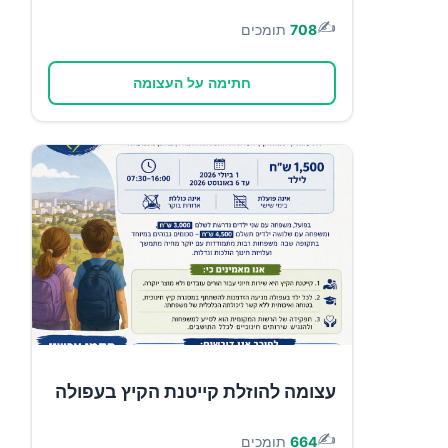
✍️
708
תומכים
חתימה על העצומה
עצומה להוזלת קייטנת הקיץ בעפולה
✍️
664
תומכים