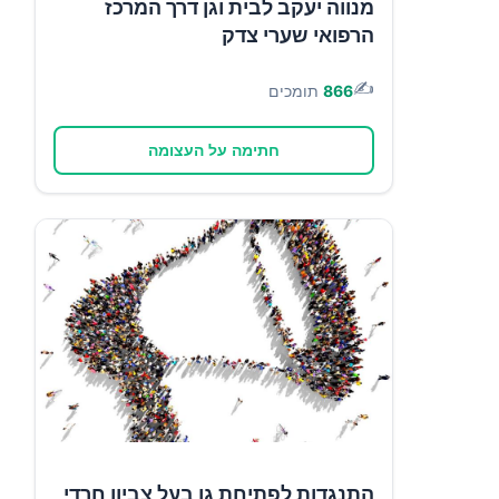
מנווה יעקב לבית וגן דרך המרכז
הרפואי שערי צדק
✍️
866
תומכים
חתימה על העצומה
התנגדות לפתיחת גן בעל צביון חרדי