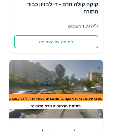
קוקה קולה חרם - די לבזיון כבוד
התורה
✍️
1,777
תומכים
חתימה על העצומה