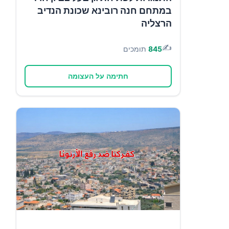
במתחם חנה רובינא שכונת הנדיב
הרצליה
✍️
845
תומכים
חתימה על העצומה