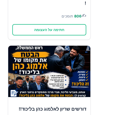
!
✍️
806
תומכים
חתימה על העצומה
דורשים שריון לאלמוג כהן בליכוד‼️