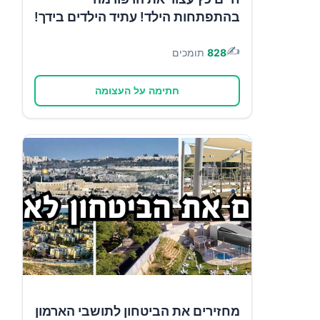
בהתפתחות הילד! עתיד הילדים בידך!
✍️
828
תומכים
חתימה על העצומה
מחזירים את הביטחון לתושבי הארמון