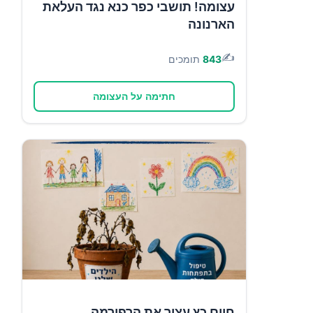
עצומה! תושבי כפר כנא נגד העלאת
הארנונה
✍️
843
תומכים
חתימה על העצומה
חיים כץ עצור את הרפורמה