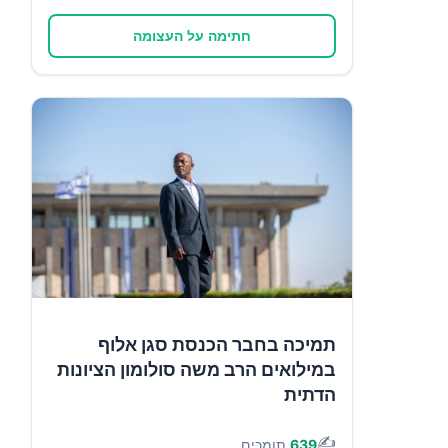
חתימה על העצומה
תמיכה בחבר הכנסת סגן אלוף
במילואים הרב משה סולומון הציונות
הדתית
✍️
639
תומכים