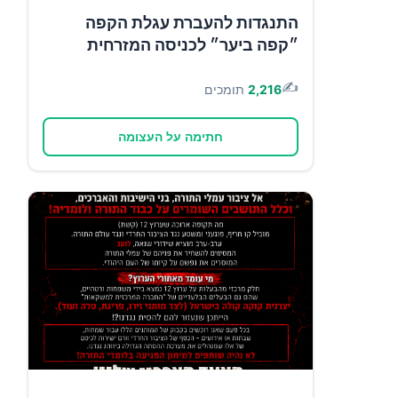
התנגדות להעברת עגלת הקפה
״קפה ביער״ לכניסה המזרחית
✍️
2,216
תומכים
חתימה על העצומה