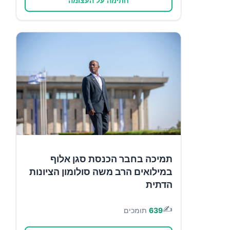
חתימה על העצומה
תמיכה בחבר הכנסת סגן אלוף
במילואים הרב משה סולומון הציונות
הדתית
✍️
639
תומכים