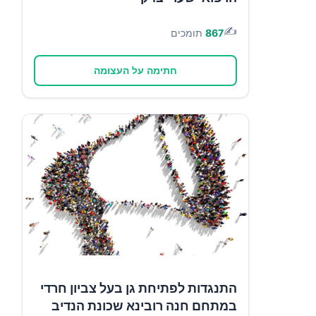
✍️
867
תומכים
חתימה על העצומה
התנגדות לפתיחת גן בעל צביון חרדי
במתחם חנה רובינא שכונת הנדיב