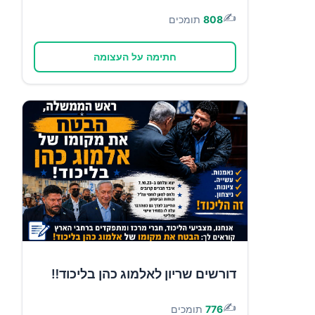
✍️
808
תומכים
חתימה על העצומה
דורשים שריון לאלמוג כהן בליכוד‼️
✍️
776
תומכים