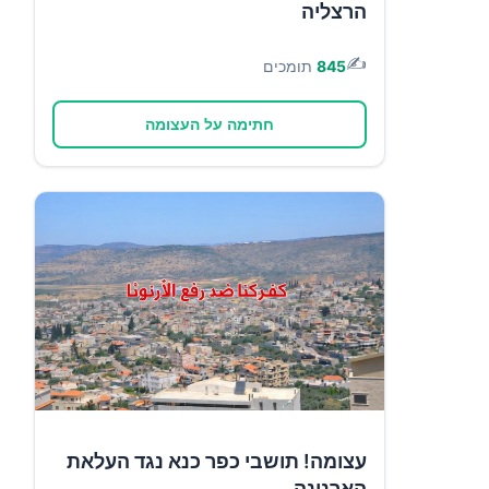
הרצליה
✍️
845
תומכים
חתימה על העצומה
עצומה! תושבי כפר כנא נגד העלאת
הארנונה