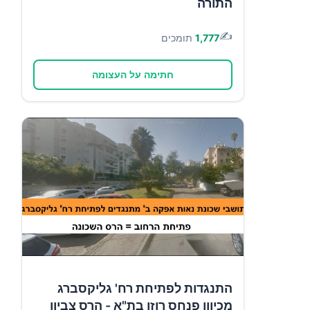
התורה
✍️
1,777
תומכים
חתימה על העצומה
התנגדות לפתיחת רח' גליקסברג
מכיוון פנחס רוזן בת"א - הרס צביון