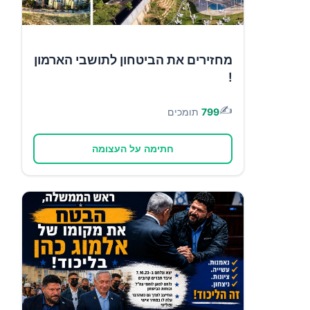
מחזירים את הביטחון לתושבי הארמון
!
✍️
799
תומכים
חתימה על העצומה