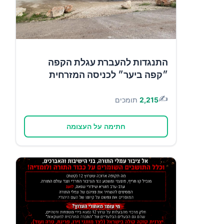
התנגדות להעברת עגלת הקפה
״קפה ביער״ לכניסה המזרחית
✍️
2,215
תומכים
חתימה על העצומה