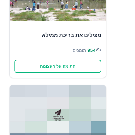
מצילים את בריכת ממילא
✍️
954
תומכים
חתימה על העצומה