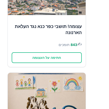
עצומה! תושבי כפר כנא נגד העלאת
הארנונה
✍️
843
תומכים
חתימה על העצומה