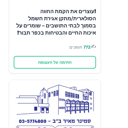
❗עוצרים את הקמת החווה
הסולארית/מתקן אגירת חשמל
בסמוך לבתי התושבים – שומרים על
איכות החיים והבטיחות בכפר תבור❗
✍️
772
תומכים
חתימה על העצומה