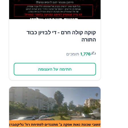
קוקה קולה חרם - די לבזיון כבוד
התורה
✍️
1,776
תומכים
חתימה על העצומה