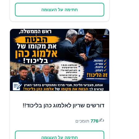
חתימה על העצומה
דורשים שריון לאלמוג כהן בליכוד‼️
✍️
776
תומכים
חתימה על העצומה