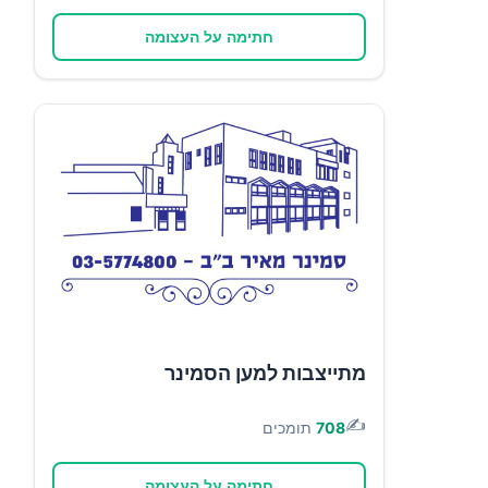
חתימה על העצומה
מתייצבות למען הסמינר
✍️
708
תומכים
חתימה על העצומה