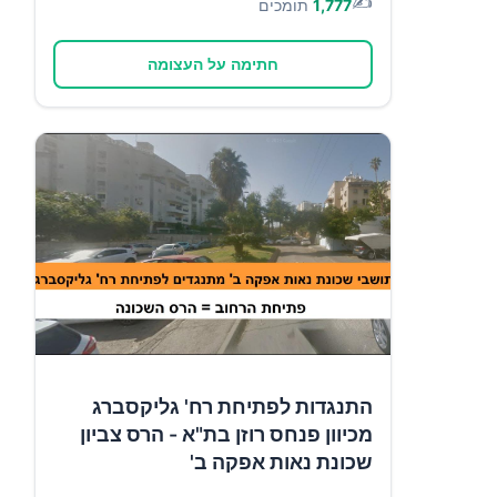
✍️
1,777
תומכים
חתימה על העצומה
התנגדות לפתיחת רח' גליקסברג
מכיוון פנחס רוזן בת"א - הרס צביון
שכונת נאות אפקה ב'