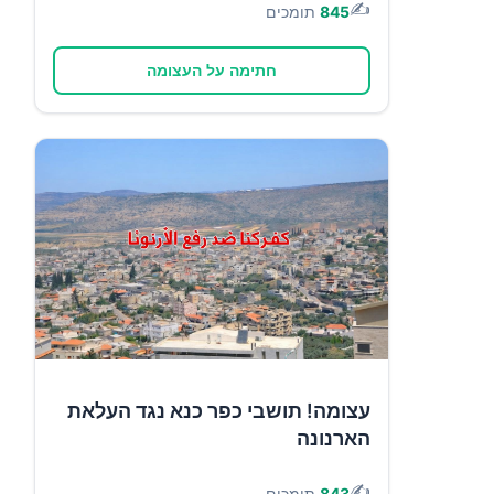
✍️
845
תומכים
חתימה על העצומה
עצומה! תושבי כפר כנא נגד העלאת
הארנונה
✍️
843
תומכים