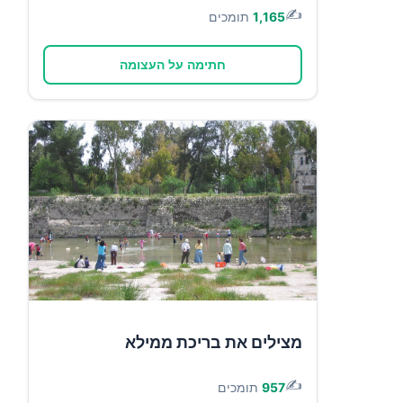
✍️
1,165
תומכים
חתימה על העצומה
מצילים את בריכת ממילא
✍️
957
תומכים