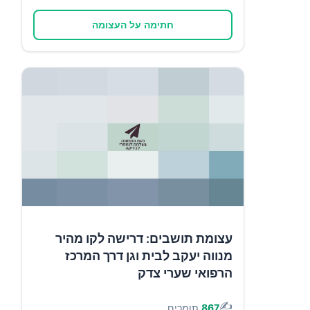
חתימה על העצומה
עצומת תושבים: דרישה לקו מהיר
מנווה יעקב לבית וגן דרך המרכז
הרפואי שערי צדק
✍️
867
תומכים