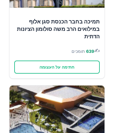
תמיכה בחבר הכנסת סגן אלוף
במילואים הרב משה סולומון הציונות
הדתית
✍️
639
תומכים
חתימה על העצומה