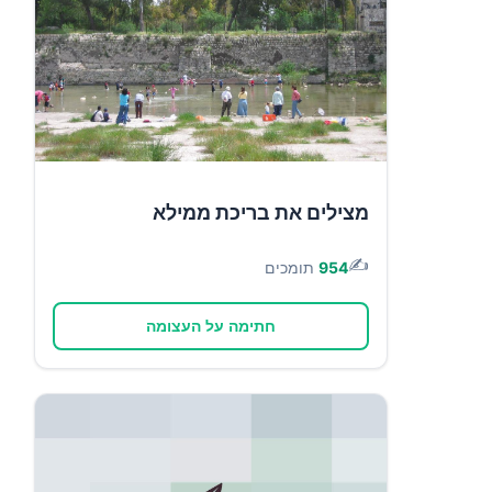
מצילים את בריכת ממילא
✍️
954
תומכים
חתימה על העצומה