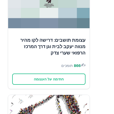
עצומת תושבים: דרישה לקו מהיר
מנווה יעקב לבית וגן דרך המרכז
הרפואי שערי צדק
✍️
866
תומכים
חתימה על העצומה