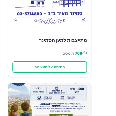
מתייצבות למען הסמינר
✍️
708
תומכים
חתימה על העצומה