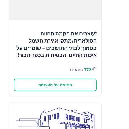
❗עוצרים את הקמת החווה
הסולארית/מתקן אגירת חשמל
בסמוך לבתי התושבים – שומרים על
איכות החיים והבטיחות בכפר תבור❗
✍️
772
תומכים
חתימה על העצומה