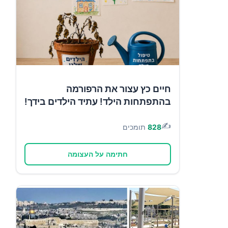
חיים כץ עצור את הרפורמה
בהתפתחות הילד! עתיד הילדים בידך!
✍️
828
תומכים
חתימה על העצומה