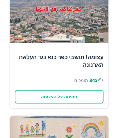
עצומה! תושבי כפר כנא נגד העלאת
הארנונה
✍️
843
תומכים
חתימה על העצומה