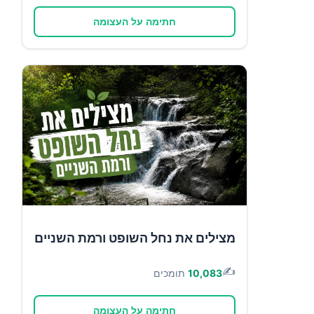
חתימה על העצומה
מצילים את נחל השופט ורמת השניים
✍️
10,083
תומכים
חתימה על העצומה