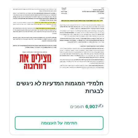
תלמידי המגמות המדעיות לא ניגשים
לבגרות
✍️
6,907
תומכים
חתימה על העצומה