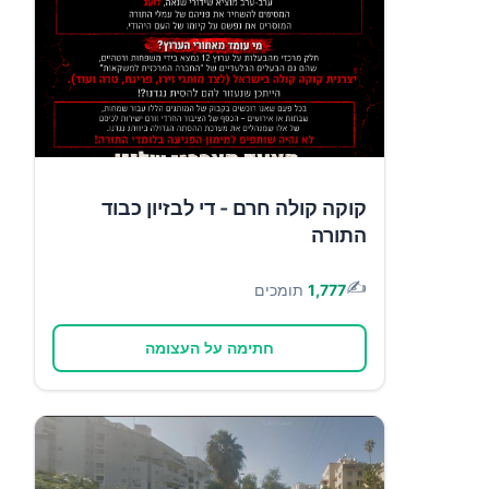
קוקה קולה חרם - די לבזיון כבוד
התורה
✍️
1,777
תומכים
חתימה על העצומה