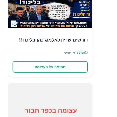
דורשים שריון לאלמוג כהן בליכוד‼️
✍️
776
תומכים
חתימה על העצומה