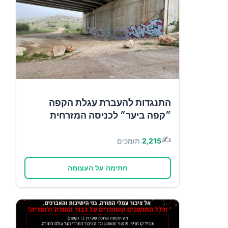
התנגדות להעברת עגלת הקפה
״קפה ביער״ לכניסה המזרחית
✍️
2,215
תומכים
חתימה על העצומה