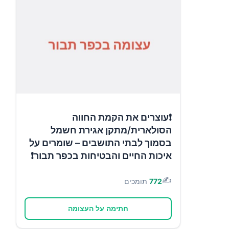
❗עוצרים את הקמת החווה
הסולארית/מתקן אגירת חשמל
בסמוך לבתי התושבים – שומרים על
איכות החיים והבטיחות בכפר תבור❗
✍️
772
תומכים
חתימה על העצומה