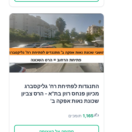
התנגדות לפתיחת רח' גליקסברג
מכיוון פנחס רוזן בת"א - הרס צביון
שכונת נאות אפקה ב'
✍️
1,165
תומכים
חתימה על העצומה