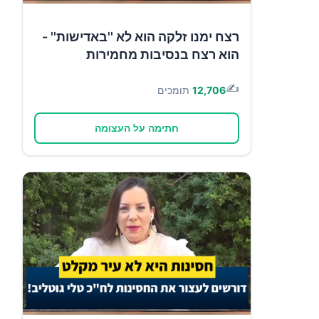
רצח ימנו זלקה הוא לא ''באדישות'' -
הוא רצח בנסיבות מחמירות
✍️
12,706
תומכים
חתימה על העצומה