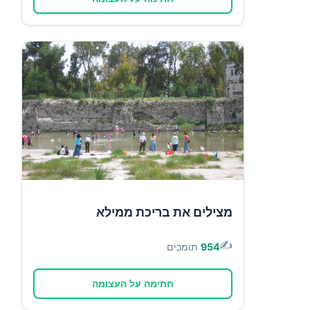
מצילים את בריכת ממילא
✍️
954
תומכים
חתימה על העצומה