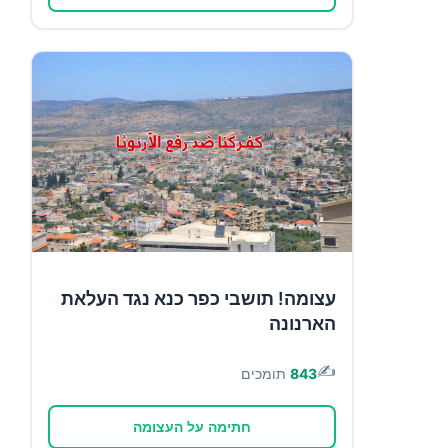
עצומה! תושבי כפר כנא נגד העלאת
הארנונה
✍️
843
תומכים
חתימה על העצומה