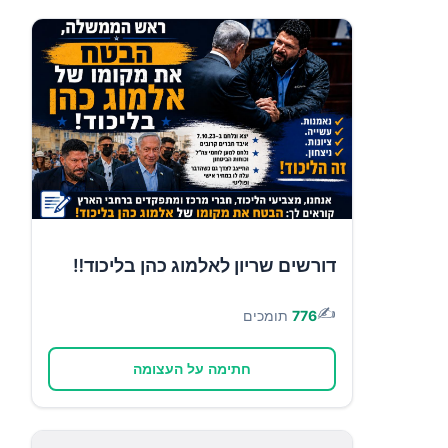
דורשים שריון לאלמוג כהן בליכוד‼️
✍️
776
תומכים
חתימה על העצומה