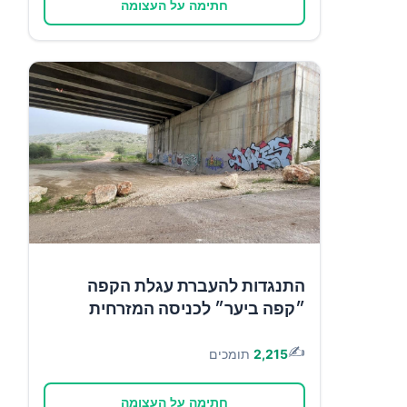
חתימה על העצומה
התנגדות להעברת עגלת הקפה
״קפה ביער״ לכניסה המזרחית
✍️
2,215
תומכים
חתימה על העצומה