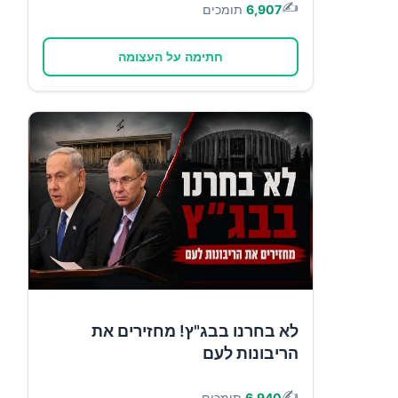
✍️
6,907
תומכים
חתימה על העצומה
לא בחרנו בבג"ץ! מחזירים את
הריבונות לעם
✍️
6,940
תומכים