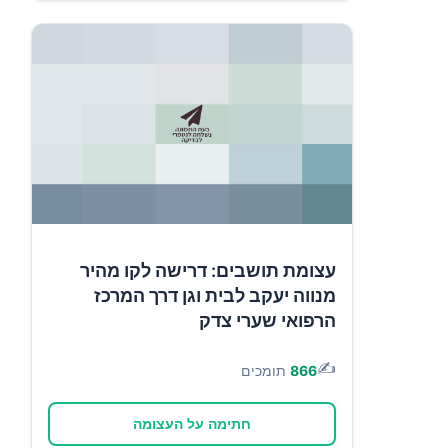
עצומת תושבים: דרישה לקו מהיר
מנווה יעקב לבית וגן דרך המרכז
הרפואי שערי צדק
✍️
866
תומכים
חתימה על העצומה