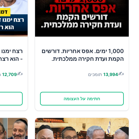
1,000 ימים. אפס אחריות. דורשים
רצח ימנו 
הקמת ועדת חקירה ממלכתית.
- הוא רצח
✍️
✍️
13,994
תומכים
12,709
ת
חתימה על העצומה