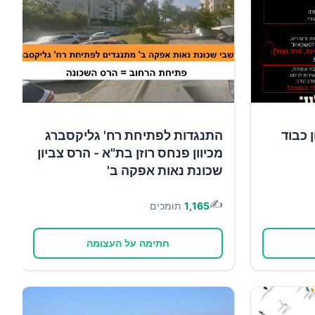
 כבוד
התנגדות לפתיחת רח' גליקסברג
מכיוון פנחס רוזן בת"א - הרס צביון
שכונת נאות אפקה ב'
✍️
1,165
תומכים
חתימה על העצומה