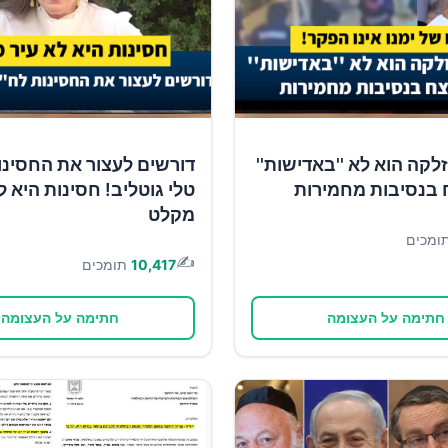
זלקה הוא לא ''באדישות''
דורשים לעצור את החסינו
 בנסיבות מחמירות
טלי גוטליב! חסינות היא ל
מקלט
ומכים
✍️
10,417
תומכים
חתימה על העצומה
חתימה על העצומה