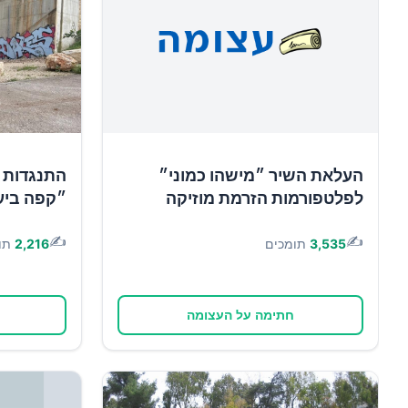
העלאת השיר ״מישהו כמוני״
התנגדות 
לפלטפורמות הזרמת מוזיקה
״קפה ביע
✍️
✍️
3,535
תומכים
2,216
תו
חתימה על העצומה