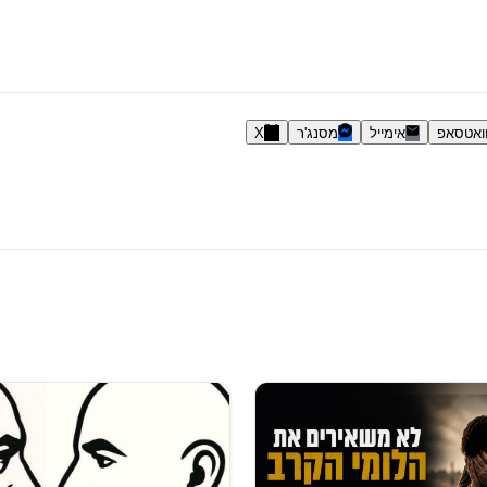
ואטסאפ
אימייל
מסנג'ר
X