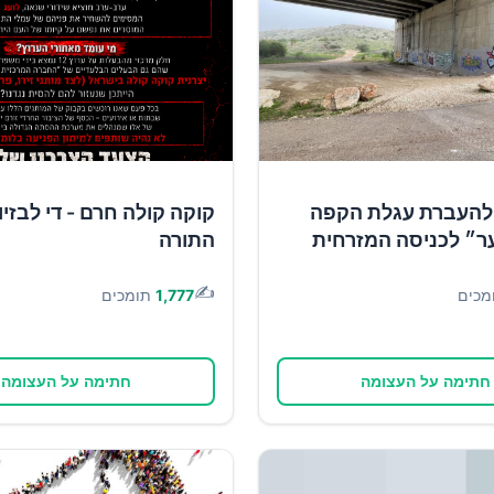
להעברת עגלת הקפה
קוקה קולה חרם - די לבזיון
ר״ לכניסה המזרחית
התורה
✍️
מכים
1,777
תומכים
חתימה על העצומה
חתימה על העצומה