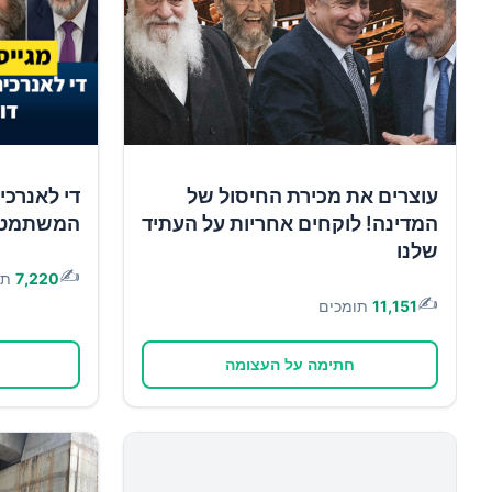
עוצרים את מכירת החיסול של
די לאנרכי
המדינה! לוקחים אחריות על העתיד
המשתמטים 
שלנו
✍️
7,220
תו
✍️
11,151
תומכים
חתימה על העצומה