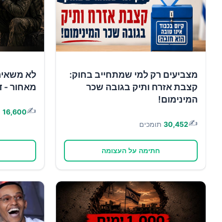
מצביעים רק למי שמתחייב בחוק:
לא משאיר
קצבת אזרח ותיק בגובה שכר
מאחור - ד
המינימום!
✍️
16,600
ת
✍️
30,452
תומכים
חתימה על העצומה