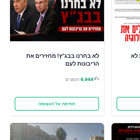
 לא
לא בחרנו בבג"ץ! מחזירים את
הריבונות לעם
✍️
6,944
תומכים
חתימה על העצומה