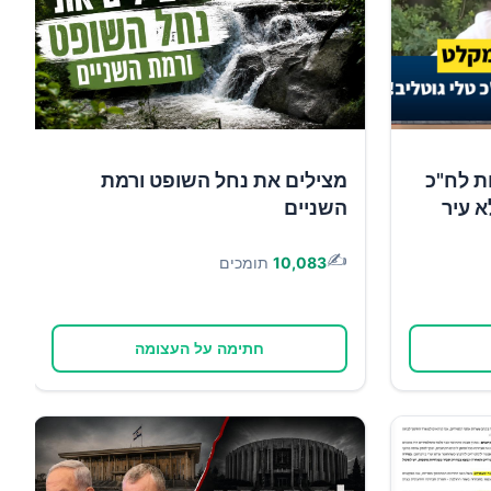
ת לח"כ
מצילים את נחל השופט ורמת
א עיר
השניים
✍️
10,083
תומכים
חתימה על העצומה