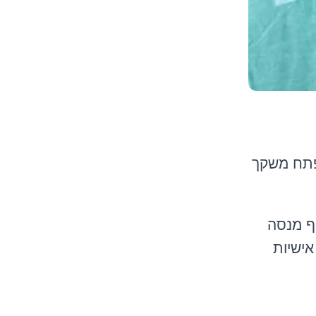
 להביע את מורת רוחנו על שתיקתך בנוגע לאירוע האלים שארע ב 15.2 בפתח משקך
קף מנסה
אישיות