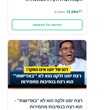
✍️
13,984
תומכים
חתימה על העצומה
רצח ימנו זלקה הוא לא ''באדישות'' -
הוא רצח בנסיבות מחמירות