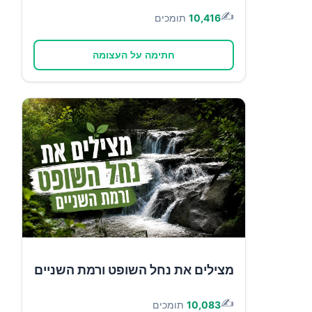
✍️
10,416
תומכים
חתימה על העצומה
מצילים את נחל השופט ורמת השניים
✍️
10,083
תומכים