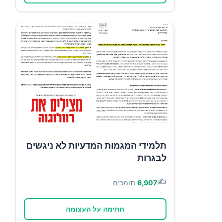
תלמידי המגמות המדעיות לא ניגשים
לבגרות
✍️
6,907
תומכים
חתימה על העצומה