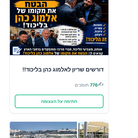
דורשים שריון לאלמוג כהן בליכוד‼️
✍️
776
תומכים
חתימה על העצומה