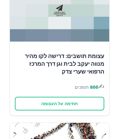
עצומת תושבים: דרישה לקו מהיר
מנווה יעקב לבית וגן דרך המרכז
הרפואי שערי צדק
✍️
866
תומכים
חתימה על העצומה