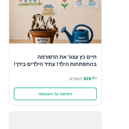
חיים כץ עצור את הרפורמה
בהתפתחות הילד! עתיד הילדים בידך!
✍️
828
תומכים
חתימה על העצומה