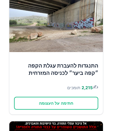
התנגדות להעברת עגלת הקפה
״קפה ביער״ לכניסה המזרחית
✍️
2,215
תומכים
חתימה על העצומה