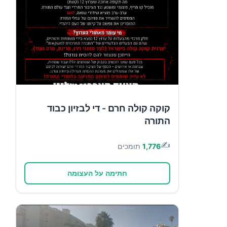
קוקה קולה חרם - די לבזיון כבוד
התורה
✍️
1,776
תומכים
חתימה על העצומה