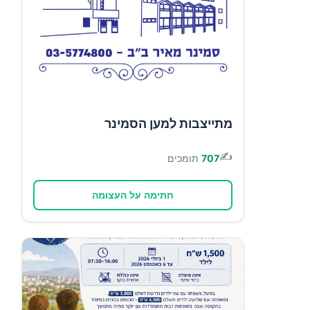
מתייצבות למען הסמינר
✍️
707
תומכים
חתימה על העצומה