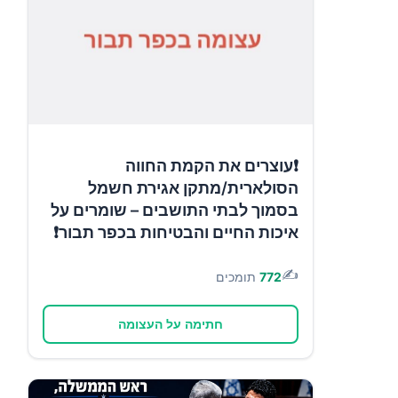
❗עוצרים את הקמת החווה
הסולארית/מתקן אגירת חשמל
בסמוך לבתי התושבים – שומרים על
איכות החיים והבטיחות בכפר תבור❗
✍️
772
תומכים
חתימה על העצומה