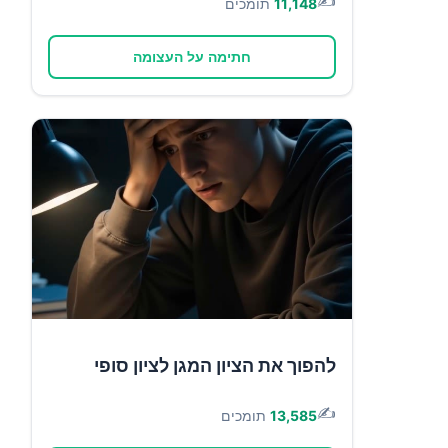
✍️
11,148
תומכים
חתימה על העצומה
להפוך את הציון המגן לציון סופי
✍️
13,585
תומכים