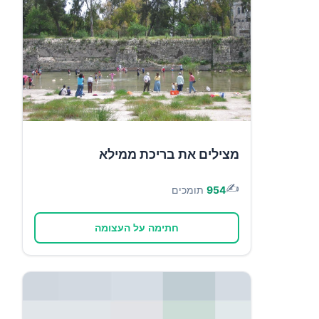
מצילים את בריכת ממילא
✍️
954
תומכים
חתימה על העצומה