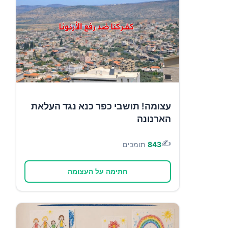
עצומה! תושבי כפר כנא נגד העלאת
הארנונה
✍️
843
תומכים
חתימה על העצומה