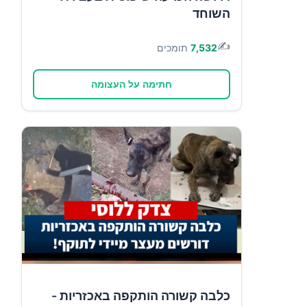
השוחד
✍️
7,532
תומכים
חתימה על העצומה
כלבה קשורה הותקפה באכזריות -