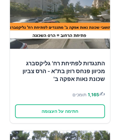
התנגדות לפתיחת רח' גליקסברג
מכיוון פנחס רוזן בת"א - הרס צביון
שכונת נאות אפקה ב'
✍️
1,165
תומכים
חתימה על העצומה