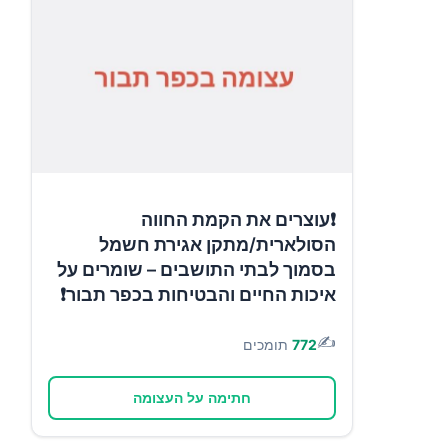
❗עוצרים את הקמת החווה
הסולארית/מתקן אגירת חשמל
בסמוך לבתי התושבים – שומרים על
איכות החיים והבטיחות בכפר תבור❗
✍️
772
תומכים
חתימה על העצומה