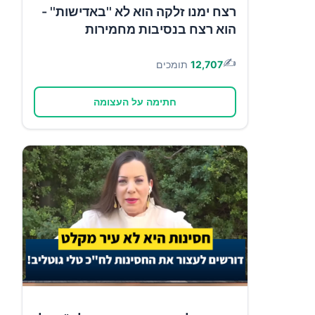
רצח ימנו זלקה הוא לא ''באדישות'' -
הוא רצח בנסיבות מחמירות
✍️
12,707
תומכים
חתימה על העצומה