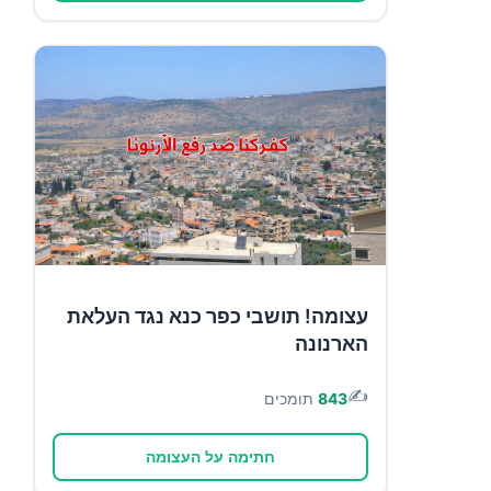
עצומה! תושבי כפר כנא נגד העלאת
הארנונה
✍️
843
תומכים
חתימה על העצומה