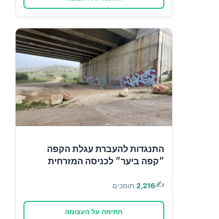
התנגדות להעברת עגלת הקפה
״קפה ביער״ לכניסה המזרחית
✍️
2,216
תומכים
חתימה על העצומה