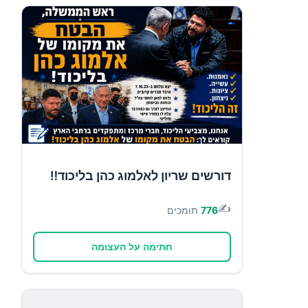
דורשים שריון לאלמוג כהן בליכוד‼️
✍️
776
תומכים
חתימה על העצומה