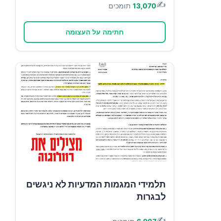
✍️
13,070
תומכים
חתימה על העצומה
תלמידי המגמות המדעיות לא ניגשים
לבגרות
✍️