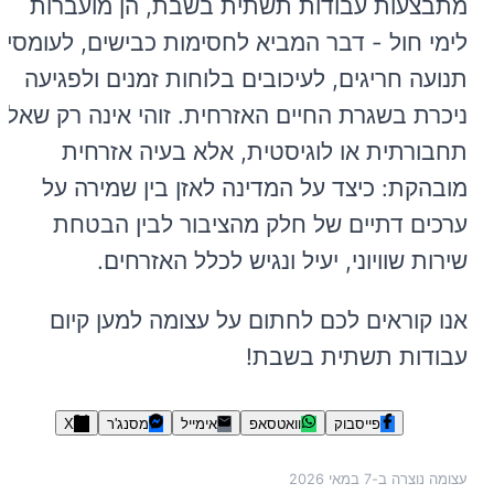
מתבצעות עבודות תשתית בשבת, הן מועברות
לימי חול - דבר המביא לחסימות כבישים, לעומסי
תנועה חריגים, לעיכובים בלוחות זמנים ולפגיעה
ניכרת בשגרת החיים האזרחית. זוהי אינה רק שאלה
תחבורתית או לוגיסטית, אלא בעיה אזרחית
מובהקת: כיצד על המדינה לאזן בין שמירה על
ערכים דתיים של חלק מהציבור לבין הבטחת
שירות שוויוני, יעיל ונגיש לכלל האזרחים.
אנו קוראים לכם לחתום על עצומה למען קיום
עבודות תשתית בשבת!
פייסבוק
וואטסאפ
אימייל
מסנג'ר
X
עצומה נוצרה ב-
7 במאי 2026