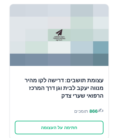
עצומת תושבים: דרישה לקו מהיר
מנווה יעקב לבית וגן דרך המרכז
הרפואי שערי צדק
✍️
866
תומכים
חתימה על העצומה