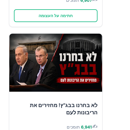
6,907
תומכים
חתימה על העצומה
לא בחרנו בבג"ץ! מחזירים את
הריבונות לעם
✍️
6,941
תומכים