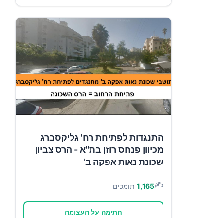
התנגדות לפתיחת רח' גליקסברג
מכיוון פנחס רוזן בת"א - הרס צביון
שכונת נאות אפקה ב'
✍️
1,165
תומכים
חתימה על העצומה