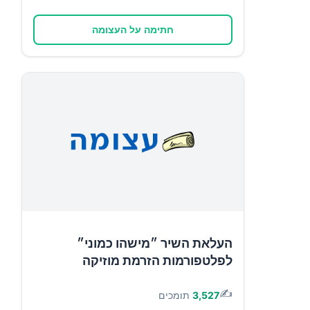
חתימה על העצומה
העלאת השיר ״מישהו כמוני״
לפלטפורמות הזרמת מוזיקה
✍️
3,527
תומכים