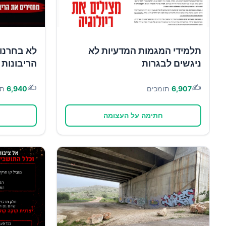
תלמידי המגמות המדעיות לא
לא בחרנו 
ניגשים לבגרות
הריבונות 
✍️
✍️
6,907
תומכים
6,940
תו
חתימה על העצומה