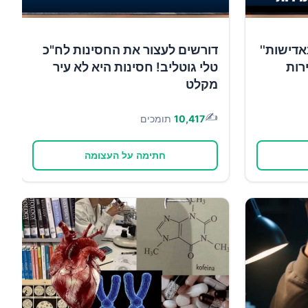
אדישות''
דורשים לעצור את החסינות לח"כ
רות
טלי גוטליב! חסינות היא לא עיר
מקלט
✍️
10,417
תומכים
חתימה על העצומה