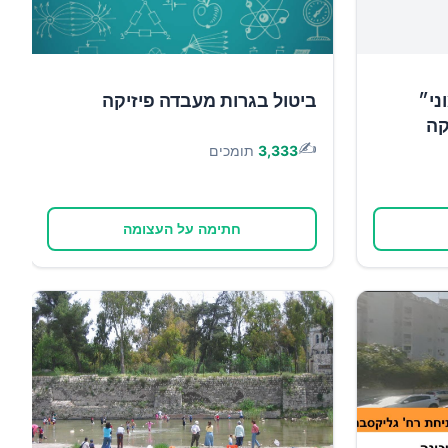
ני״
ביטול בגרות מעבדה פיזיקה
קה
✍️
3,333
תומכים
חתימה על העצומה