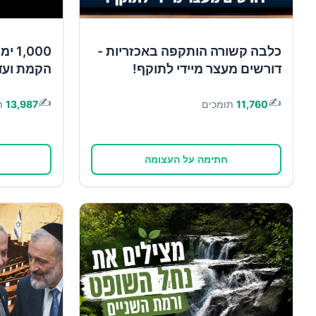
כלבה קשורה הותקפה באכזריות -
,000
דורשים מעצר מיידי לתוקף!
הקמת ועד
✍️
✍️
11,760
תומכים
13,987
ת
חתימה על העצומה