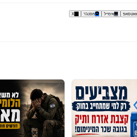
ואטסאפ
אימייל
מסנג'ר
X