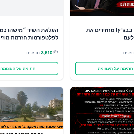
בבג"ץ! מחזירים את
העלאת השיר ״מישהו כמו
לעם
לפלטפורמות הזרמת מוזי
✍️
מכים
3,510
תומכים
חתימה על העצומה
חתימה על העצומה