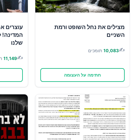
מצילים את נחל השופט ורמת
עוצרים א
השניים
המדינה! ל
שלנו
✍️
10,083
תומכים
✍️
11,149
ת
חתימה על העצומה