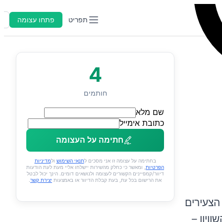
תפריט
פתחו עצומה
ה
4
חותמים
שם מלא
כתובת אימייל
חתימה על העצומה
בחתימה על עצומה זו אני מסכים ל
תנאי השימוש
ול
מדיניות
הפרטיות
, ומאשר כי כחלק מהשירות יישלחו אליי מעת לעת הודעות
דיוור/קמפיינים הקשורים לעצומה ולנושאים דומים. הינך יכול לבטל
את הרישום בכל עת, בעת קבלת הדיוור או באמצעות
יצירת קשר
.
 הצעירים
ויון –