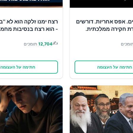
1 ימים. אפס אחריות. דורשים
רצח ימנו זלקה הוא לא ''ב
ת חקירה ממלכתית.
- הוא רצח בנסיבות מחמי
✍️
ומכים
12,704
תומכים
חתימה על העצומה
חתימה על העצומה