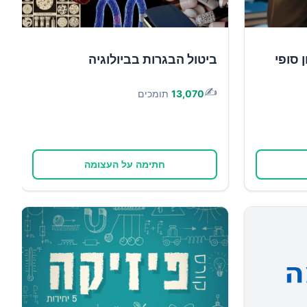
 סופי
ביטול הבגרות בביולוגיה
✍️
13,070
תומכים
חתימה על העצומה