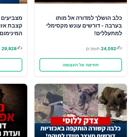
כלב הושלך למדורה אל מותו
מצביעים 
בערבה - דורשים עונש מקסימלי
קצבת אזר
למתעללים!
המינימום!
✍️
✍️
24,092
תומכים
29,928
ת
חתימה על העצומה