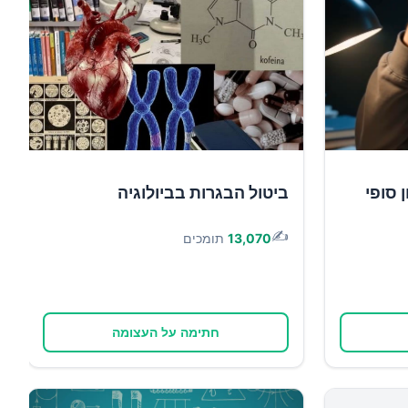
 סופי
ביטול הבגרות בביולוגיה
✍️
13,070
תומכים
חתימה על העצומה