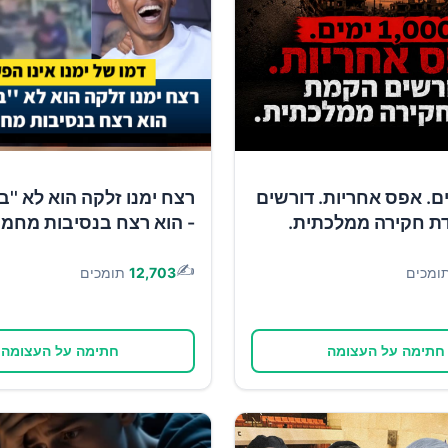
1 ימים. אפס אחריות. דורשים
רצח ימנו זלקה הוא לא ''ב
ת חקירה ממלכתית.
- הוא רצח בנסיבות מחמי
✍️
ומכים
12,703
תומכים
חתימה על העצומה
חתימה על העצומה