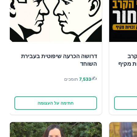
קרב
דרושה הכרעה שיפוטית בעבירת
ות מקיף
השוחד
✍️
7,533
תומכים
חתימה על העצומה