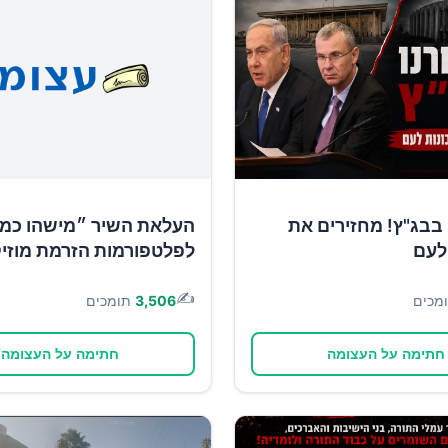
בבג"ץ! מחזירים את
העלאת השיר ״מישהו כמו
לעם
לפלטפורמות הזרמת מוזי
✍️
מכים
3,506
תומכים
חתימה על העצומה
חתימה על העצומה