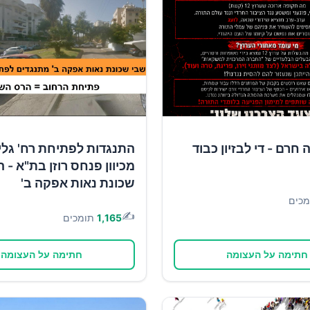
חרם - די לבזיון כבוד
התנגדות לפתיחת רח' גל
מכיוון פנחס רוזן בת"א - ה
שכונת נאות אפקה ב'
מכים
✍️
1,165
תומכים
חתימה על העצומה
חתימה על העצומה