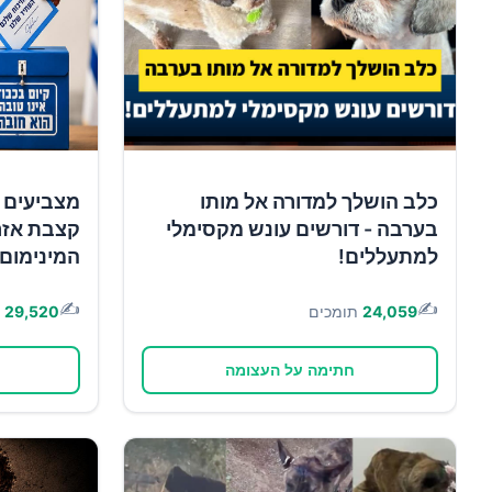
כלב הושלך למדורה אל מותו
מצביעים 
בערבה - דורשים עונש מקסימלי
קצבת אזר
למתעללים!
המינימום!
✍️
✍️
24,059
תומכים
29,520
חתימה על העצומה