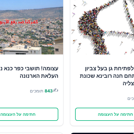
פתיחת גן בעל צביון
עצומה! תושבי כפר כנא נ
חם חנה רובינא שכונת
העלאת הארנונה
צליה
✍️
843
תומכים
ים
חתימה על העצומה
חתימה על העצומה