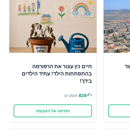
גד
חיים כץ עצור את הרפורמה
בהתפתחות הילד! עתיד הילדים
בידך!
✍️
828
תומכים
חתימה על העצומה