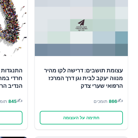
עצומת תושבים: דרישה לקו מהיר
התנגדות ל
מנווה יעקב לבית וגן דרך המרכז
חרדי במת
הרפואי שערי צדק
הנדיב הר
✍️
✍️
866
תומכים
845
תומכ
חתימה על העצומה