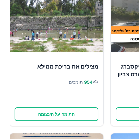
יקסברג
מצילים את בריכת ממילא
רס צביון
✍️
954
תומכים
חתימה על העצומה