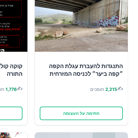
התנגדות להעברת עגלת הקפה
קוקה קולה 
״קפה ביער״ לכניסה המזרחית
התורה
✍️
✍️
2,215
תומכים
1,776
תו
חתימה על העצומה