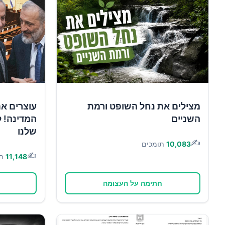
מצילים את נחל השופט ורמת
עוצרים א
השניים
המדינה! ל
שלנו
✍️
10,083
תומכים
✍️
11,148
ת
חתימה על העצומה