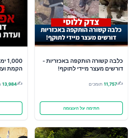
כלבה קשורה הותקפה באכזריות -
,000
דורשים מעצר מיידי לתוקף!
הקמת ועד
✍️
✍️
11,757
תומכים
13,984
ת
חתימה על העצומה