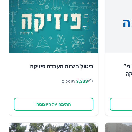
ני״
ביטול בגרות מעבדה פיזיקה
קה
✍️
3,333
תומכים
חתימה על העצומה