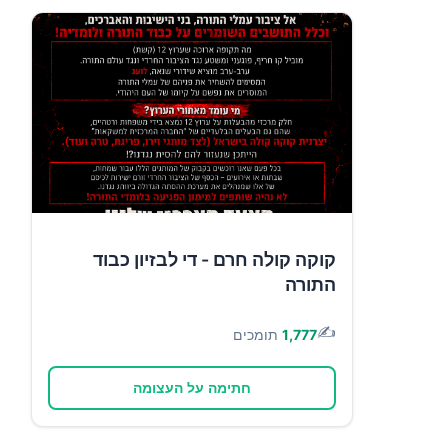
קוקה קולה חרם - די לבזיון כבוד
התורה
✍️
1,777
תומכים
חתימה על העצומה