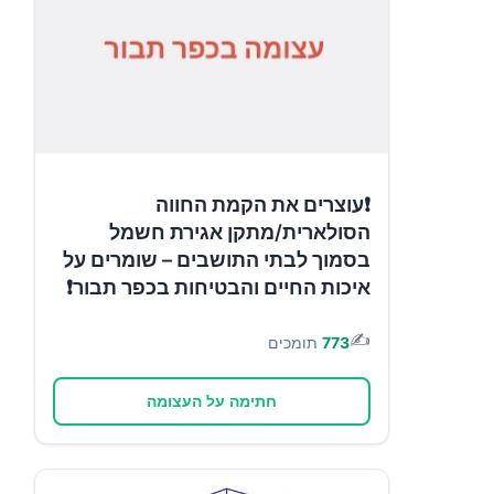
❗עוצרים את הקמת החווה
הסולארית/מתקן אגירת חשמל
בסמוך לבתי התושבים – שומרים על
איכות החיים והבטיחות בכפר תבור❗
✍️
773
תומכים
חתימה על העצומה