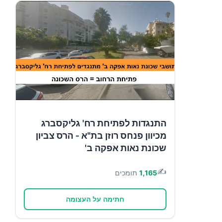
התנגדות לפתיחת רח' גליקסברג
מכיוון פנחס רוזן בת"א - הרס צביון
שכונת נאות אפקה ב'
✍️
1,165
תומכים
חתימה על העצומה