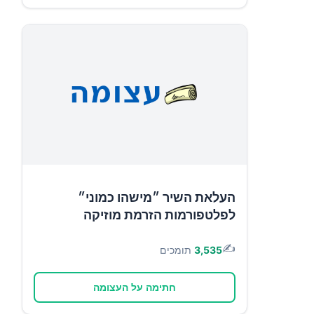
העלאת השיר ״מישהו כמוני״
לפלטפורמות הזרמת מוזיקה
✍️
3,535
תומכים
חתימה על העצומה