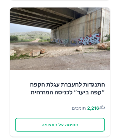
התנגדות להעברת עגלת הקפה
״קפה ביער״ לכניסה המזרחית
✍️
2,216
תומכים
חתימה על העצומה