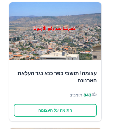
עצומה! תושבי כפר כנא נגד העלאת
הארנונה
✍️
843
תומכים
חתימה על העצומה