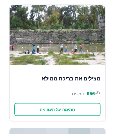
מצילים את בריכת ממילא
✍️
956
תומכים
חתימה על העצומה