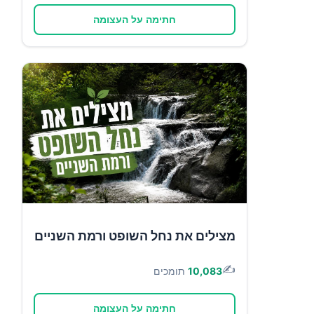
חתימה על העצומה
מצילים את נחל השופט ורמת השניים
✍️
10,083
תומכים
חתימה על העצומה