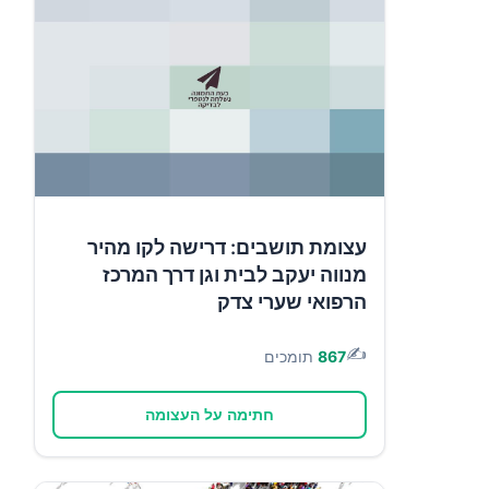
עצומת תושבים: דרישה לקו מהיר
מנווה יעקב לבית וגן דרך המרכז
הרפואי שערי צדק
✍️
867
תומכים
חתימה על העצומה