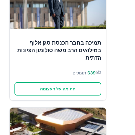
תמיכה בחבר הכנסת סגן אלוף
במילואים הרב משה סולומון הציונות
הדתית
✍️
639
תומכים
חתימה על העצומה