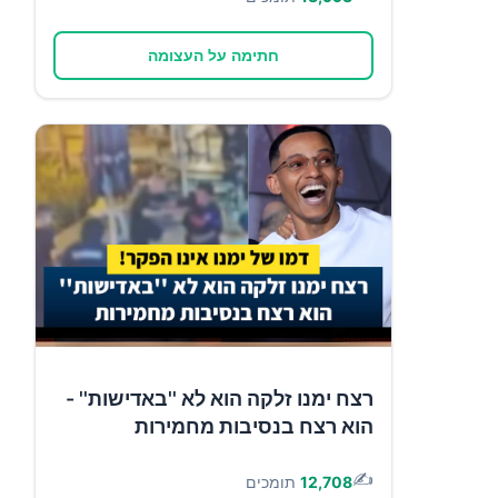
חתימה על העצומה
רצח ימנו זלקה הוא לא ''באדישות'' -
הוא רצח בנסיבות מחמירות
✍️
12,708
תומכים