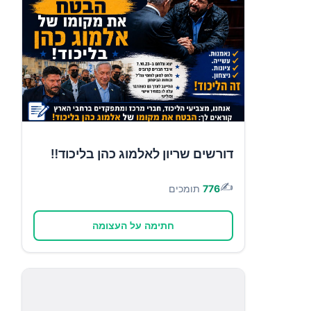
דורשים שריון לאלמוג כהן בליכוד‼️
✍️
776
תומכים
חתימה על העצומה