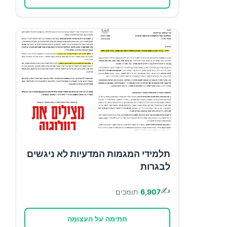
תלמידי המגמות המדעיות לא ניגשים
לבגרות
✍️
6,907
תומכים
חתימה על העצומה