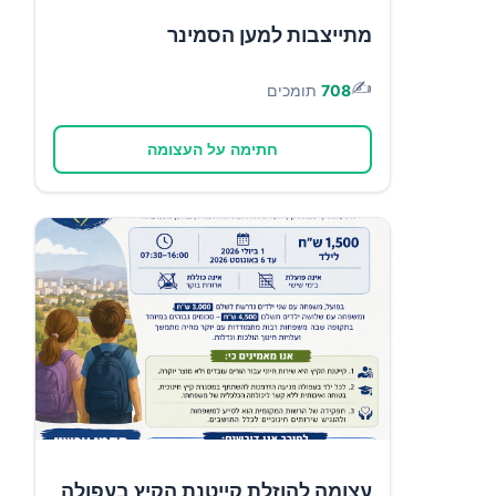
מתייצבות למען הסמינר
✍️
708
תומכים
חתימה על העצומה
עצומה להוזלת קייטנת הקיץ בעפולה