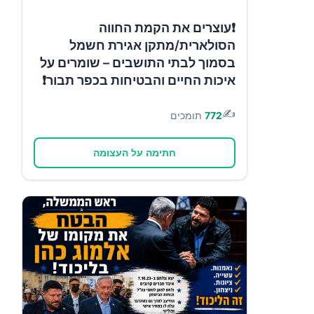
❗עוצרים את הקמת החווה
הסולארית/מתקן אגירת חשמל
בסמוך לבתי התושבים – שומרים על
איכות החיים והבטיחות בכפר תבור❗
✍️
772
תומכים
חתימה על העצומה