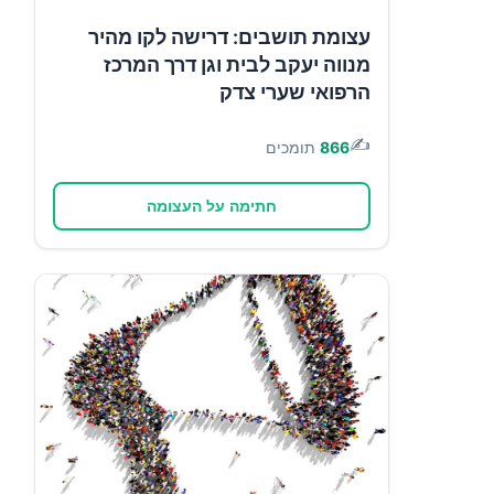
עצומת תושבים: דרישה לקו מהיר
מנווה יעקב לבית וגן דרך המרכז
הרפואי שערי צדק
✍️
866
תומכים
חתימה על העצומה