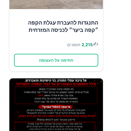
התנגדות להעברת עגלת הקפה
״קפה ביער״ לכניסה המזרחית
✍️
2,215
תומכים
חתימה על העצומה