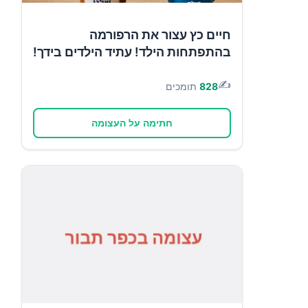
חיים כץ עצור את הרפורמה
בהתפתחות הילד! עתיד הילדים בידך!
✍️
828
תומכים
חתימה על העצומה