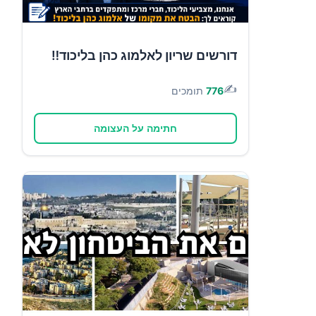
דורשים שריון לאלמוג כהן בליכוד‼️
✍️
776
תומכים
חתימה על העצומה