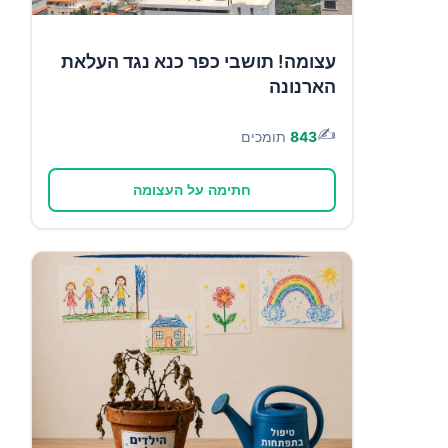
עצומה! תושבי כפר כנא נגד העלאת
הארנונה
✍️
843
תומכים
חתימה על העצומה