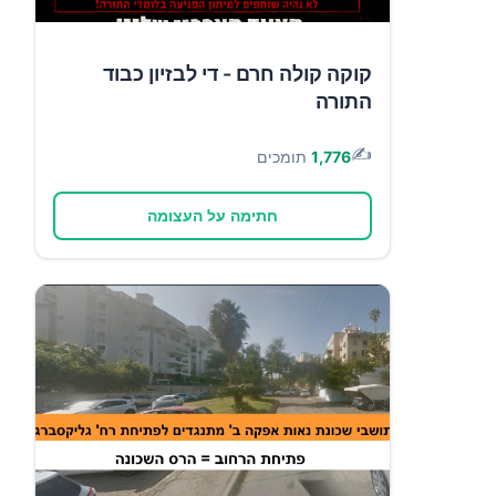
קוקה קולה חרם - די לבזיון כבוד
התורה
✍️
1,776
תומכים
חתימה על העצומה