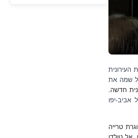
 העירונית
על שמה את
 בפרט שרק 5% מהרחובות בתל אביב-יפו
גרת טרייה
.
אל טולדו