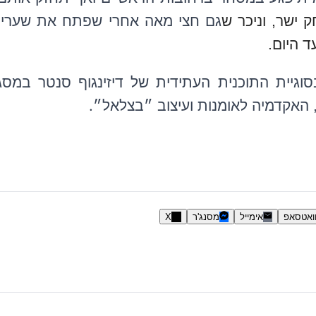
 ישר, וניכר ש
גם חצי מאה אחרי שפתח את שעריו
ד היום.
וגיית התוכנית העתידית של דיזינגוף סנטר במסג
.
האקדמיה לאומנות ועיצוב ״בצלאל״
ואטסאפ
אימייל
מסנג'ר
X