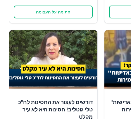
חתימה על העצומה
אדישות''
דורשים לעצור את החסינות לח"כ
רות
טלי גוטליב! חסינות היא לא עיר
מקלט
✍️