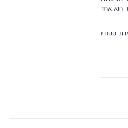
, הוא
אחד
רת סטודיו