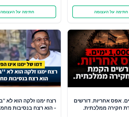
חתימה על העצומה
חתימה על העצומה
1 ימים. אפס אחריות. דורשים
רצח ימנו זלקה הוא לא ''ב
ת חקירה ממלכתית.
- הוא רצח בנסיבות מחמי
✍️
ומכים
12,706
תומכים