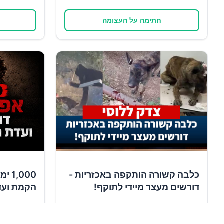
חתימה על העצומה
כלבה קשורה הותקפה באכזריות -
,000
דורשים מעצר מיידי לתוקף!
הקמת ועד
✍️
✍️
11,760
תומכים
13,989
ת