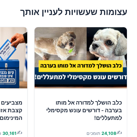
עצומות שעשויות לעניין אותך
כלב הושלך למדורה אל מותו
מצביעים 
בערבה - דורשים עונש מקסימלי
קצבת אזר
למתעללים!
המינימום!
✍️
✍️
24,108
תומכים
30,161
ת