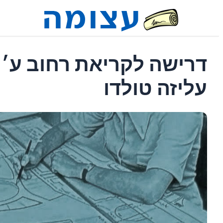
דרישה לקריאת רחוב ע׳´ש
עליזה טולדו