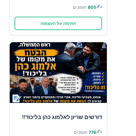
✍️
805
תומכים
חתימה על העצומה
דורשים שריון לאלמוג כהן בליכוד‼️
✍️
776
תומכים