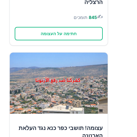
הרצליה
✍️
845
תומכים
חתימה על העצומה
עצומה! תושבי כפר כנא נגד העלאת
הארנונה