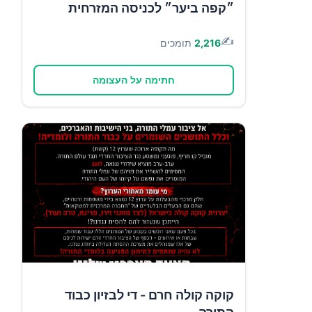
״קפה ביער״ לכניסה המזרחית
✍️
2,216
תומכים
חתימה על העצומה
קוקה קולה חרם - די לבזיון כבוד