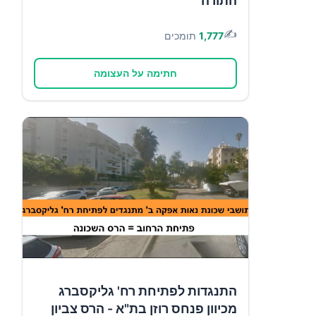
התורה
✍️
1,777
תומכים
חתימה על העצומה
התנגדות לפתיחת רח' גליקסברג
מכיוון פנחס רוזן בת"א - הרס צביון