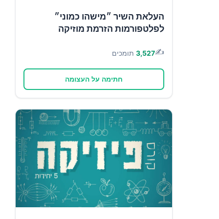
העלאת השיר ״מישהו כמוני״
לפלטפורמות הזרמת מוזיקה
✍️
3,527
תומכים
חתימה על העצומה