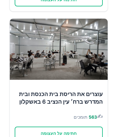
עוצרים את הריסת בית הכנסת ובית
המדרש ברח׳ עין הנציב 6 באשקלון
✍️
563
תומכים
חתימה על העצומה