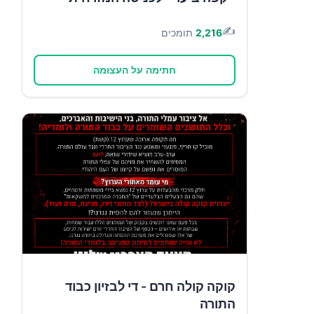
✍️
2,216
תומכים
חתימה על העצומה
קוקה קולה חרם - די לבזיון כבוד
התורה