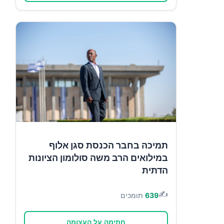
תמיכה בחבר הכנסת סגן אלוף
במילואים הרב משה סולומון הציונות
הדתית
✍️
639
תומכים
חתימה על העצומה