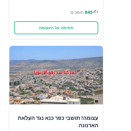
✍️
845
תומכים
חתימה על העצומה
עצומה! תושבי כפר כנא נגד העלאת
הארנונה