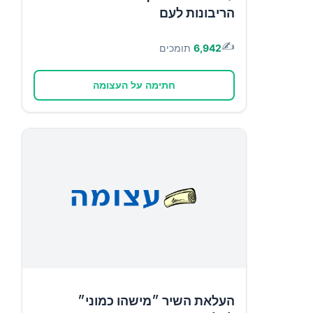
הריבונות לעם
✍️
6,942
תומכים
חתימה על העצומה
העלאת השיר ״מישהו כמוני״