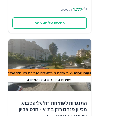
✍️
1,777
תומכים
חתימה על העצומה
התנגדות לפתיחת רח' גליקסברג
מכיוון פנחס רוזן בת"א - הרס צביון
שכונת נאות אפקה ב'