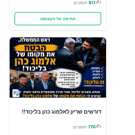
✍️
811
תומכים
חתימה על העצומה
דורשים שריון לאלמוג כהן בליכוד‼️
✍️
776
תומכים