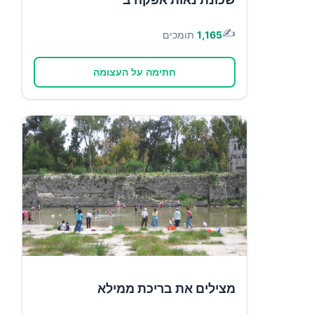
✍️
1,165
תומכים
חתימה על העצומה
מצילים את בריכת ממילא