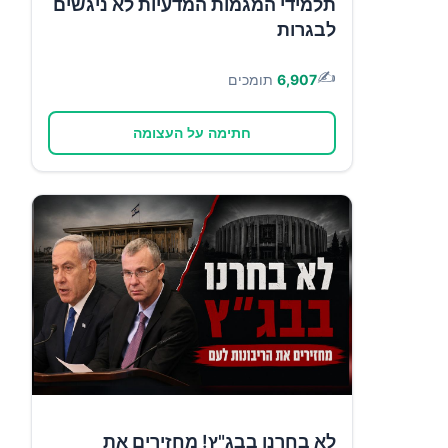
תלמידי המגמות המדעיות לא ניגשים
לבגרות
✍️
6,907
תומכים
חתימה על העצומה
לא בחרנו בבג"ץ! מחזירים את