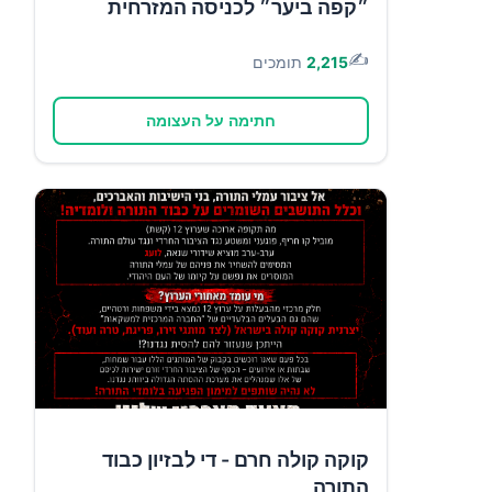
״קפה ביער״ לכניסה המזרחית
✍️
2,215
תומכים
חתימה על העצומה
קוקה קולה חרם - די לבזיון כבוד
התורה