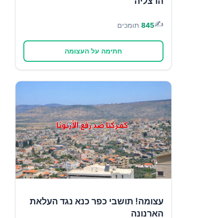
הרצליה
✍️
845
תומכים
חתימה על העצומה
עצומה! תושבי כפר כנא נגד העלאת
הארנונה