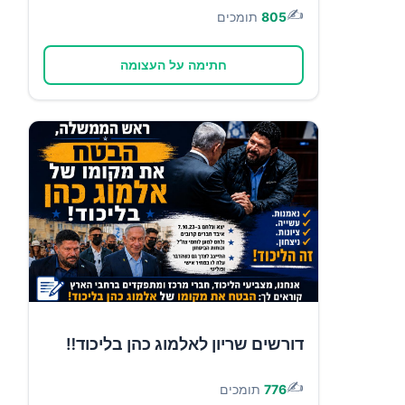
✍️
805
תומכים
חתימה על העצומה
דורשים שריון לאלמוג כהן בליכוד‼️
✍️
776
תומכים