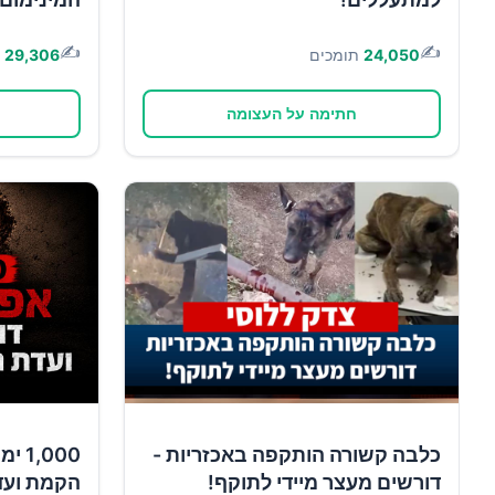
✍️
✍️
24,050
תומכים
29,306
חתימה על העצומה
כלבה קשורה הותקפה באכזריות -
,000
דורשים מעצר מיידי לתוקף!
הקמת ועד