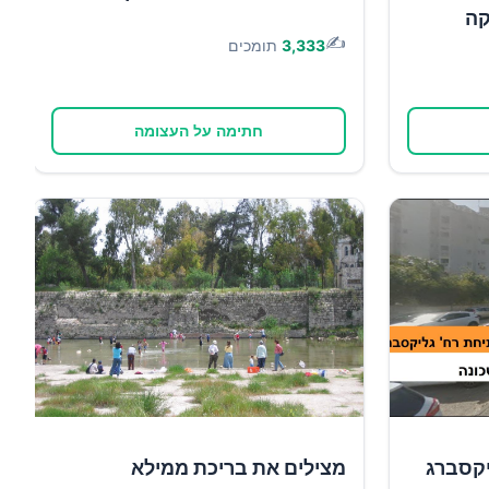
קה
✍️
3,333
תומכים
חתימה על העצומה
יקסברג
מצילים את בריכת ממילא