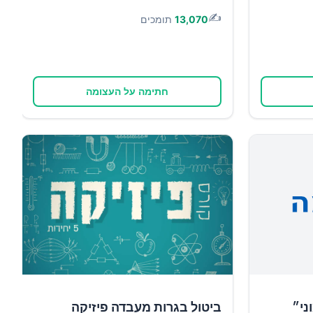
✍️
13,070
תומכים
חתימה על העצומה
ני״
ביטול בגרות מעבדה פיזיקה