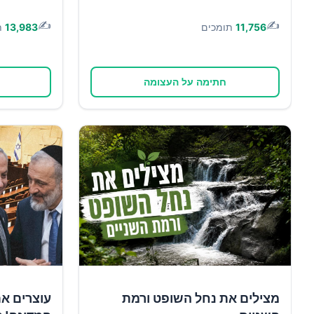
✍️
✍️
11,756
תומכים
13,983
ת
חתימה על העצומה
מצילים את נחל השופט ורמת
עוצרים א