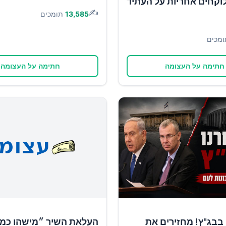
וקחים אחריות על העתיד
✍️
13,585
תומכים
ומכים
חתימה על העצומה
חתימה על העצומה
בבג"ץ! מחזירים את
העלאת השיר ״מישהו כמו