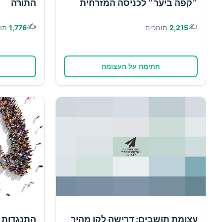
״קפה ביער״ לכניסה המזרחית
התורה
✍️
✍️
2,215
תומכים
1,776
תו
חתימה על העצומה
עצומת תושבים: דרישה לקו מהיר
התנגדות ל