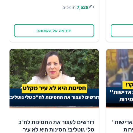
✍️
7,528
תומכים
חתימה על העצומה
אדישות''
דורשים לעצור את החסינות לח"כ
רות
טלי גוטליב! חסינות היא לא עיר