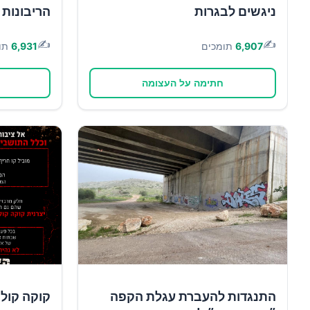
ניגשים לבגרות
הריבונות 
✍️
✍️
6,907
תומכים
6,931
תו
חתימה על העצומה
התנגדות להעברת עגלת הקפה
קוקה קולה 