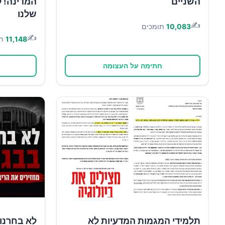
השניים
המדינה! ל
שלנו
✍️
10,083
תומכים
✍️
11,148
ת
חתימה על העצומה
תלמידי המגמות המדעיות לא
לא בחרנו 