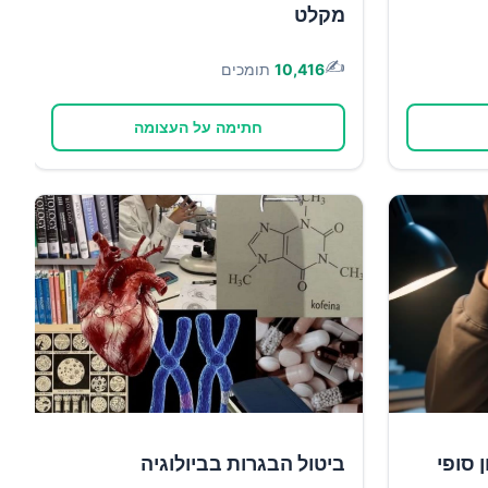
מקלט
✍️
10,416
תומכים
חתימה על העצומה
 סופי
ביטול הבגרות בביולוגיה