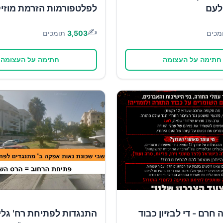
לעם
לפלטפורמות הזרמת מוזי
✍️
מכים
3,503
תומכים
חתימה על העצומה
חתימה על העצומה
חרם - די לבזיון כבוד
התנגדות לפתיחת רח' גל