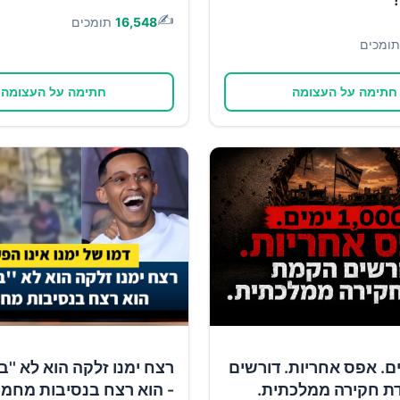
✍️
16,548
תומכים
תומכים
חתימה על העצומה
חתימה על העצומה
1 ימים. אפס אחריות. דורשים
רצח ימנו זלקה הוא לא ''ב
ת חקירה ממלכתית.
- הוא רצח בנסיבות מחמי