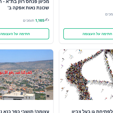
מכיוון פנחס רוזן בת"א - ה
שכונת נאות אפקה ב'
מכים
✍️
1,165
תומכים
חתימה על העצומה
חתימה על העצומה
פתיחת גן בעל צביון
עצומה! תושבי כפר כנא נ