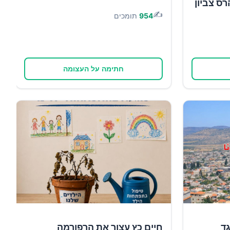
רס צביון
✍️
954
תומכים
חתימה על העצומה
גד
חיים כץ עצור את הרפורמה