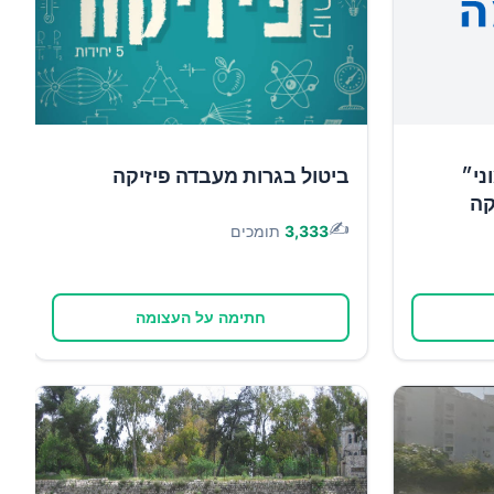
ני״
ביטול בגרות מעבדה פיזיקה
קה
✍️
3,333
תומכים
חתימה על העצומה