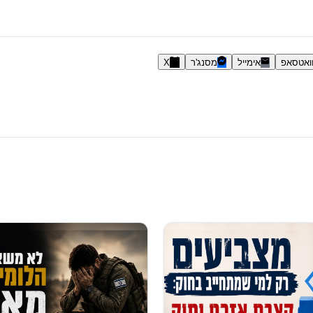
ואטסאפ
אימייל
מסנג'ר
X