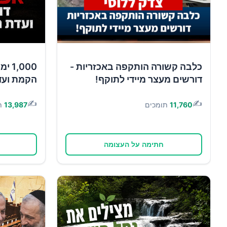
כלבה קשורה הותקפה באכזריות -
,000
דורשים מעצר מיידי לתוקף!
הקמת ועד
✍️
✍️
11,760
תומכים
13,987
ת
חתימה על העצומה