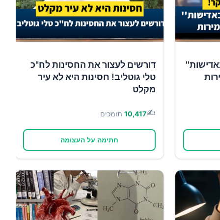
אדישות''
דורשים לעצור את החסינות לח"כ
רות
טלי גוטליב! חסינות היא לא עיר
מקלט
✍️
10,417
תומכים
חתימה על העצומה