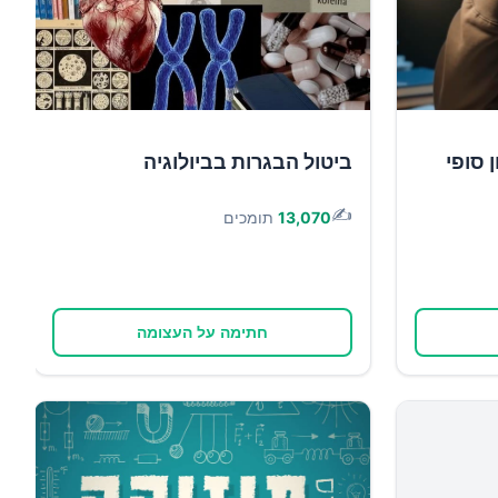
 סופי
ביטול הבגרות בביולוגיה
✍️
13,070
תומכים
חתימה על העצומה