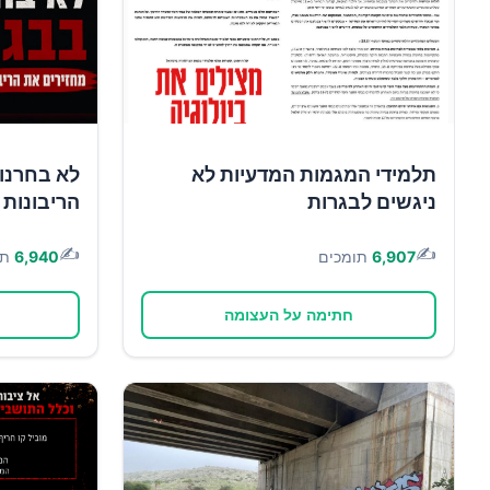
תלמידי המגמות המדעיות לא
לא בחרנו 
ניגשים לבגרות
הריבונות 
✍️
✍️
6,907
תומכים
6,940
תו
חתימה על העצומה