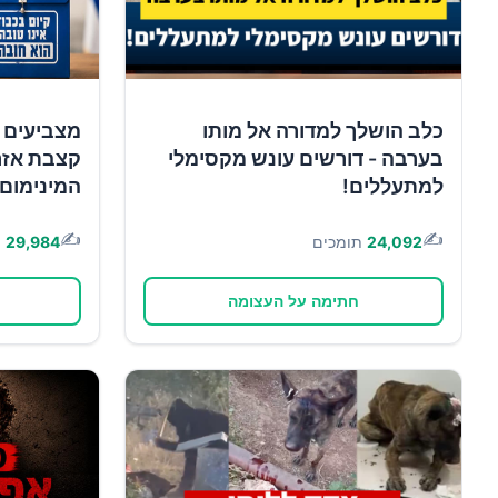
כלב הושלך למדורה אל מותו
מצביעים 
בערבה - דורשים עונש מקסימלי
קצבת אזר
למתעללים!
המינימום!
✍️
✍️
24,092
תומכים
29,984
ת
חתימה על העצומה