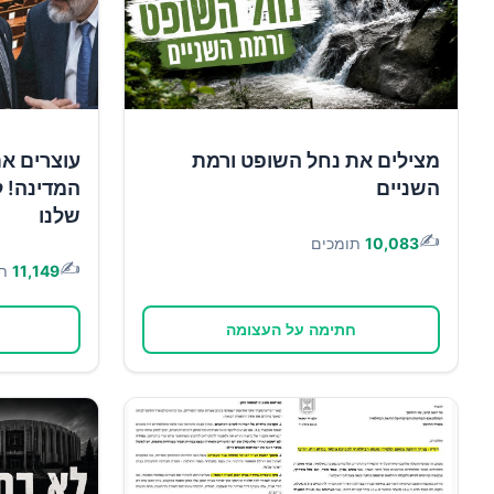
מצילים את נחל השופט ורמת
עוצרים א
השניים
המדינה! ל
שלנו
✍️
10,083
תומכים
✍️
11,149
ת
חתימה על העצומה