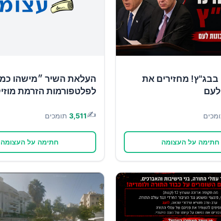
בבג"ץ! מחזירים את
העלאת השיר ״מישהו כמו
לעם
לפלטפורמות הזרמת מוזי
✍️
מכים
3,511
תומכים
חתימה על העצומה
חתימה על העצומה