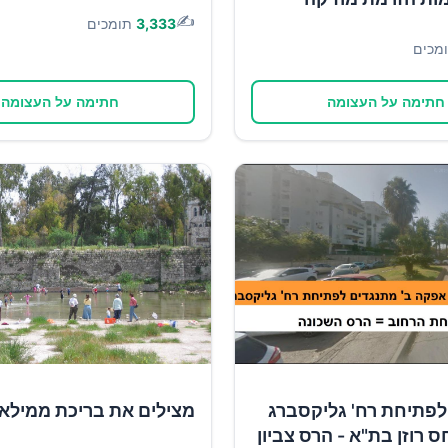
✍️
3,333
תומכים
מכים
חתימה על העצומה
חתימה על העצומה
לפתיחת רח' גליקסברג
מצילים את בריכת ממילא
ס רוזן בת"א - הרס צביון