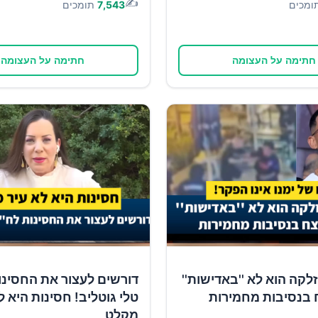
✍️
ומכים
7,543
תומכים
חתימה על העצומה
חתימה על העצומה
זלקה הוא לא ''באדישות''
דורשים לעצור את החסינו
 בנסיבות מחמירות
טלי גוטליב! חסינות היא ל
מקלט