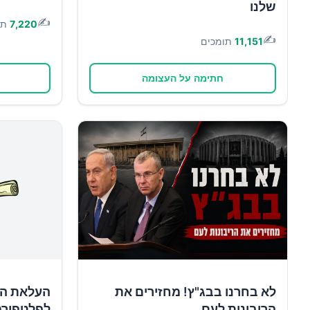
שלנו
✍️
7,220
תו
✍️
11,151
תומכים
חתימה על העצומה
לא בחרנו בבג"ץ! מחזירים את
העלאת הש
הריבונות לעם
לפלטפורמ