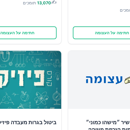
✍️
13,070
תומכים
מכים
חתימה על העצומה
חתימה על העצומה
יר ״מישהו כמוני״
ביטול בגרות מעבדה פיזי
ות הזרמת מוזיקה