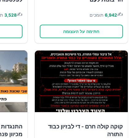
✍️
✍️
6,942
תומכים
3,528
תו
חתימה על העצומה
קוקה קולה חרם - די לבזיון כבוד
התנגדות 
התורה
מכיוון פנח