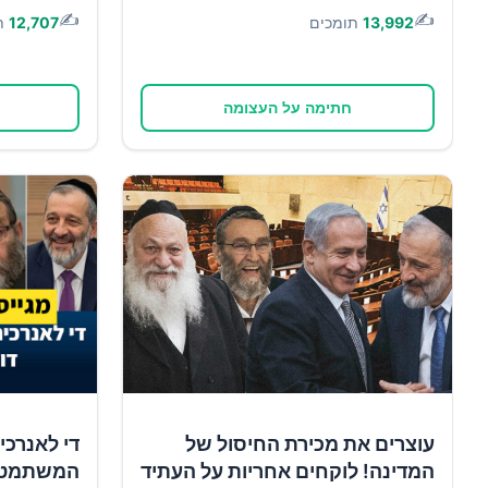
✍️
✍️
13,992
תומכים
12,707
ת
חתימה על העצומה
עוצרים את מכירת החיסול של
די לאנרכי
המדינה! לוקחים אחריות על העתיד
המשתמטים 