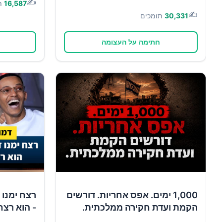
✍️
16,587
ת
✍️
30,331
תומכים
חתימה על העצומה
1,000 ימים. אפס אחריות. דורשים
רצח ימנו 
הקמת ועדת חקירה ממלכתית.
- הוא רצח