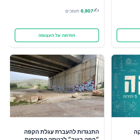
✍️
6,907
תומכים
חתימה על העצומה
קה
התנגדות להעברת עגלת הקפה
״קפה ביער״ לכניסה המזרחית