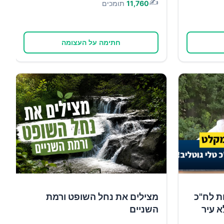
✍️
11,760
תומכים
חתימה על העצומה
ת לח"כ
מצילים את נחל השופט ורמת
א עיר
השניים