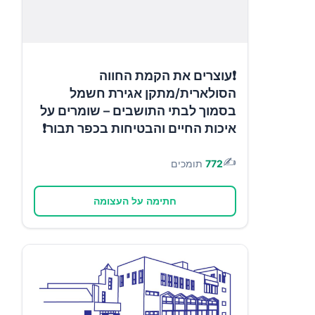
❗עוצרים את הקמת החווה
הסולארית/מתקן אגירת חשמל
בסמוך לבתי התושבים – שומרים על
איכות החיים והבטיחות בכפר תבור❗
✍️
772
תומכים
חתימה על העצומה