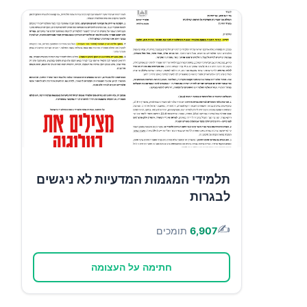
תלמידי המגמות המדעיות לא ניגשים
לבגרות
✍️
6,907
תומכים
חתימה על העצומה