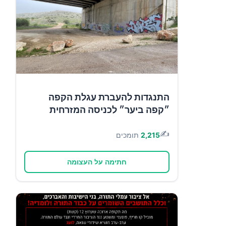
התנגדות להעברת עגלת הקפה
״קפה ביער״ לכניסה המזרחית
✍️
2,215
תומכים
חתימה על העצומה