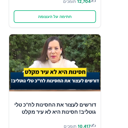
✍️
12,704
תומכים
חתימה על העצומה
דורשים לעצור את החסינות לח"כ טלי
גוטליב! חסינות היא לא עיר מקלט
✍️
10,417
תומכים