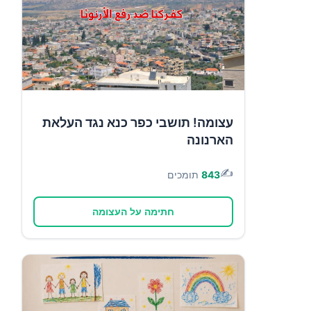
עצומה! תושבי כפר כנא נגד העלאת
הארנונה
✍️
843
תומכים
חתימה על העצומה