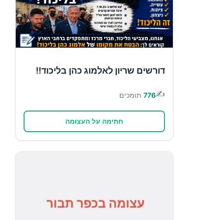
דורשים שריון לאלמוג כהן בליכוד‼️
✍️
776
תומכים
חתימה על העצומה