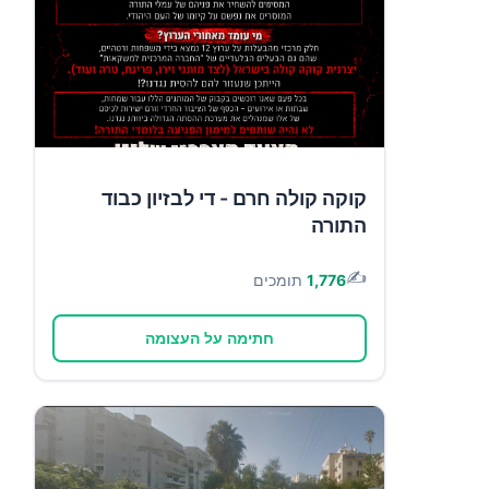
קוקה קולה חרם - די לבזיון כבוד
התורה
✍️
1,776
תומכים
חתימה על העצומה