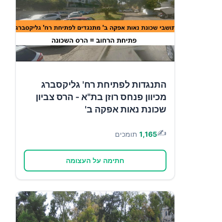
התנגדות לפתיחת רח' גליקסברג
מכיוון פנחס רוזן בת"א - הרס צביון
שכונת נאות אפקה ב'
✍️
1,165
תומכים
חתימה על העצומה