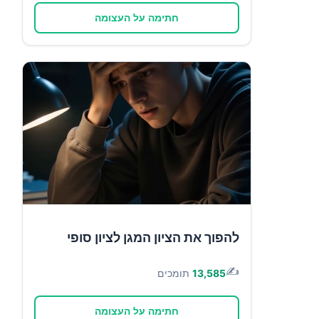
חתימה על העצומה
להפוך את הציון המגן לציון סופי
✍️
13,585
תומכים
חתימה על העצומה