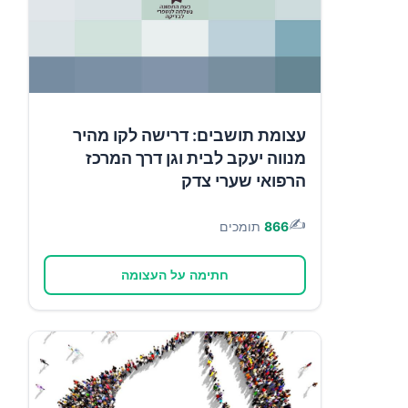
עצומת תושבים: דרישה לקו מהיר
מנווה יעקב לבית וגן דרך המרכז
הרפואי שערי צדק
✍️
866
תומכים
חתימה על העצומה