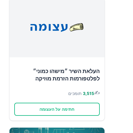
העלאת השיר ״מישהו כמוני״
לפלטפורמות הזרמת מוזיקה
✍️
3,515
תומכים
חתימה על העצומה