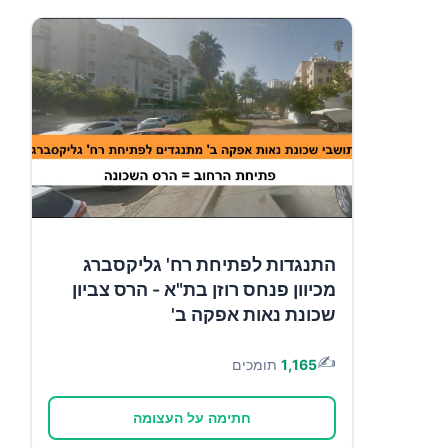
התנגדות לפתיחת רח' גליקסברג
מכיוון פנחס רוזן בת"א - הרס צביון
שכונת נאות אפקה ב'
✍️
1,165
תומכים
חתימה על העצומה