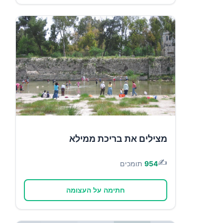
מצילים את בריכת ממילא
✍️
954
תומכים
חתימה על העצומה