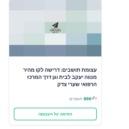
עצומת תושבים: דרישה לקו מהיר
מנווה יעקב לבית וגן דרך המרכז
הרפואי שערי צדק
✍️
866
תומכים
חתימה על העצומה