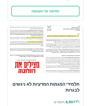
חתימה על העצומה
תלמידי המגמות המדעיות לא ניגשים
לבגרות
✍️
6,907
תומכים