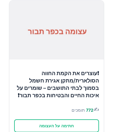
❗עוצרים את הקמת החווה
הסולארית/מתקן אגירת חשמל
בסמוך לבתי התושבים – שומרים על
איכות החיים והבטיחות בכפר תבור❗
✍️
772
תומכים
חתימה על העצומה