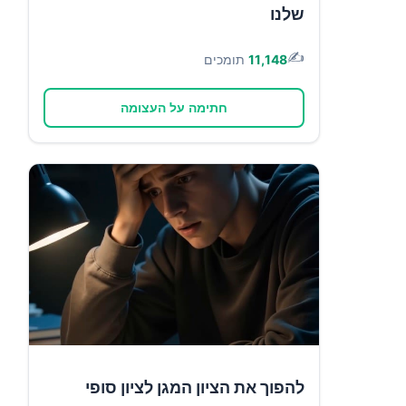
שלנו
✍️
11,148
תומכים
חתימה על העצומה
להפוך את הציון המגן לציון סופי