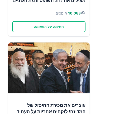
מצילים את נחל השופט ורמת השניים
✍️
10,083
תומכים
חתימה על העצומה
עוצרים את מכירת החיסול של
המדינה! לוקחים אחריות על העתיד