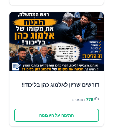
דורשים שריון לאלמוג כהן בליכוד‼️
✍️
776
תומכים
חתימה על העצומה