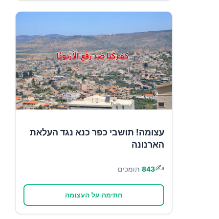
עצומה! תושבי כפר כנא נגד העלאת
הארנונה
✍️
843
תומכים
חתימה על העצומה