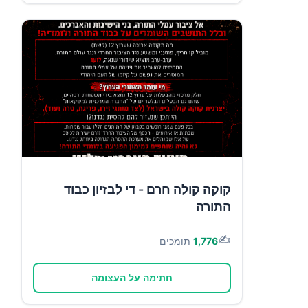
קוקה קולה חרם - די לבזיון כבוד
התורה
✍️
1,776
תומכים
חתימה על העצומה