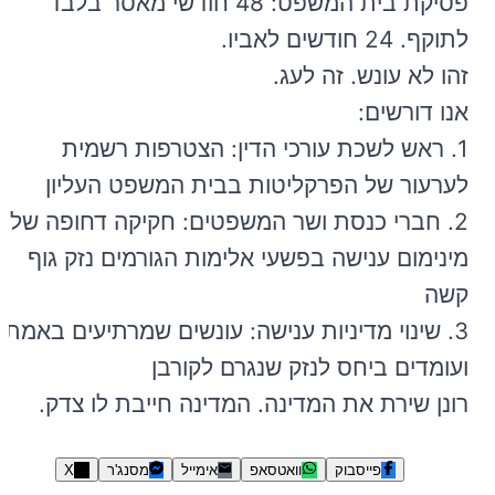
פסיקת בית המשפט: 48 חודשי מאסר בלבד
לתוקף. 24 חודשים לאביו.
זהו לא עונש. זה לעג.
אנו דורשים:
1. ראש לשכת עורכי הדין: הצטרפות רשמית
לערעור של הפרקליטות בבית המשפט העליון
2. חברי כנסת ושר המשפטים: חקיקה דחופה של
מינימום ענישה בפשעי אלימות הגורמים נזק גוף
קשה
3. שינוי מדיניות ענישה: עונשים שמרתיעים באמת
ועומדים ביחס לנזק שנגרם לקורבן
רונן שירת את המדינה. המדינה חייבת לו צדק.
פייסבוק
וואטסאפ
אימייל
מסנג'ר
X