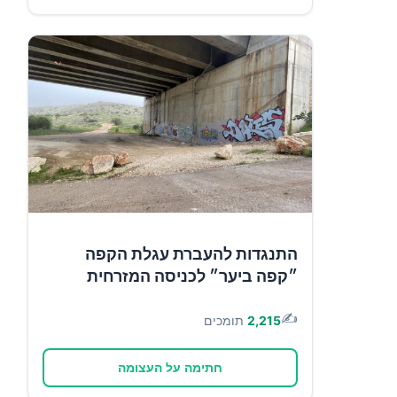
התנגדות להעברת עגלת הקפה
״קפה ביער״ לכניסה המזרחית
✍️
2,215
תומכים
חתימה על העצומה