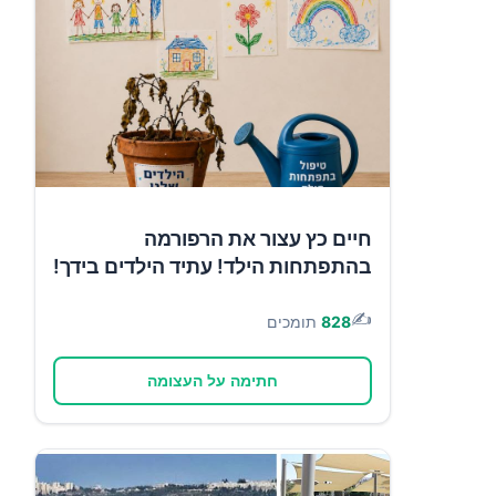
חיים כץ עצור את הרפורמה
בהתפתחות הילד! עתיד הילדים בידך!
✍️
828
תומכים
חתימה על העצומה