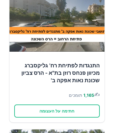
התנגדות לפתיחת רח' גליקסברג
מכיוון פנחס רוזן בת"א - הרס צביון
שכונת נאות אפקה ב'
✍️
1,165
תומכים
חתימה על העצומה