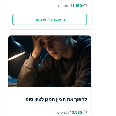
✍️
11,150
תומכים
חתימה על העצומה
להפוך את הציון המגן לציון סופי
✍️
13,585
תומכים