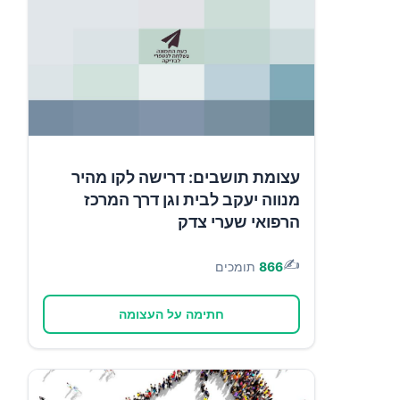
עצומת תושבים: דרישה לקו מהיר
מנווה יעקב לבית וגן דרך המרכז
הרפואי שערי צדק
✍️
866
תומכים
חתימה על העצומה