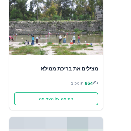
מצילים את בריכת ממילא
✍️
954
תומכים
חתימה על העצומה