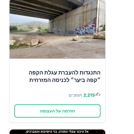
התנגדות להעברת עגלת הקפה
״קפה ביער״ לכניסה המזרחית
✍️
2,215
תומכים
חתימה על העצומה