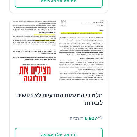
חתימה על העצומה
תלמידי המגמות המדעיות לא ניגשים
לבגרות
✍️
6,907
תומכים
חתימה על העצומה