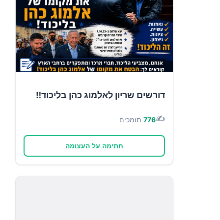
דורשים שריון לאלמוג כהן בליכוד‼️
✍️
776
תומכים
חתימה על העצומה