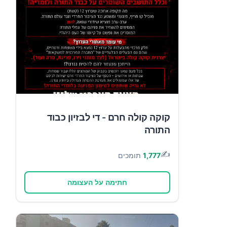
קוקה קולה חרם - די לבזיון כבוד
התורה
✍️
1,777
תומכים
חתימה על העצומה