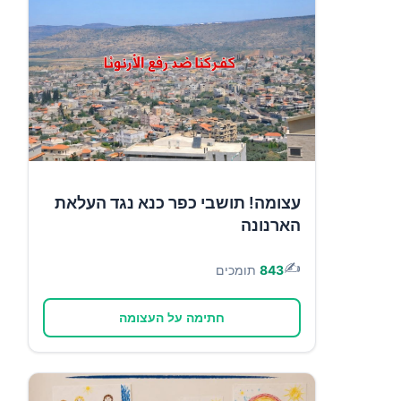
עצומה! תושבי כפר כנא נגד העלאת
הארנונה
✍️
843
תומכים
חתימה על העצומה