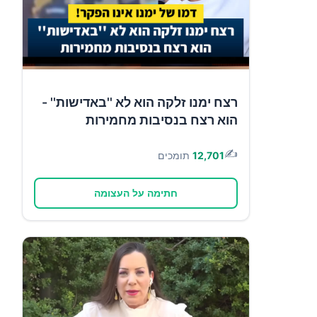
רצח ימנו זלקה הוא לא ''באדישות'' -
הוא רצח בנסיבות מחמירות
✍️
12,701
תומכים
חתימה על העצומה