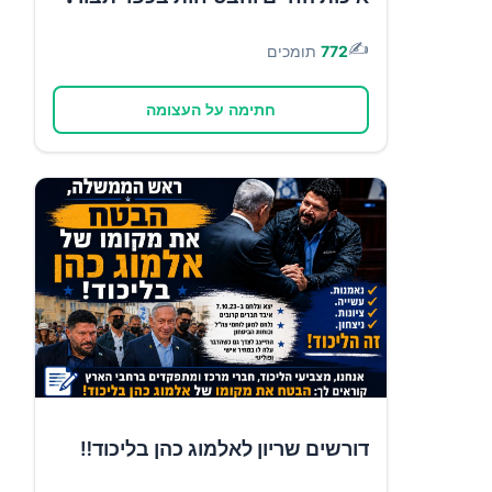
✍️
772
תומכים
חתימה על העצומה
דורשים שריון לאלמוג כהן בליכוד‼️