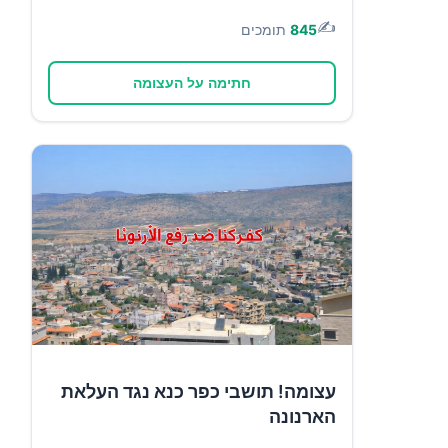
✍️
845
תומכים
חתימה על העצומה
עצומה! תושבי כפר כנא נגד העלאת
הארנונה