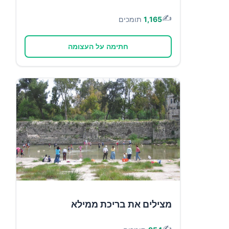
✍️
1,165
תומכים
חתימה על העצומה
מצילים את בריכת ממילא
✍️