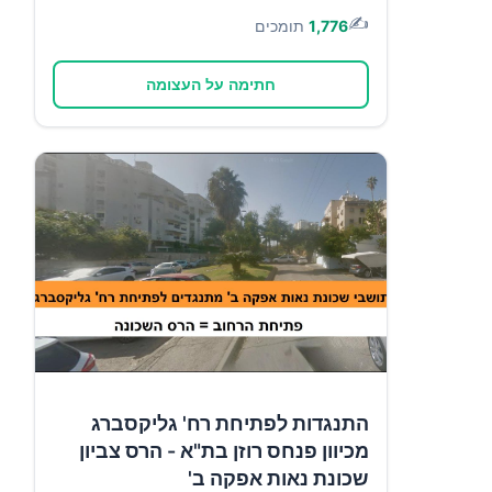
✍️
1,776
תומכים
חתימה על העצומה
התנגדות לפתיחת רח' גליקסברג
מכיוון פנחס רוזן בת"א - הרס צביון
שכונת נאות אפקה ב'