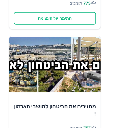
✍️
773
תומכים
חתימה על העצומה
מחזירים את הביטחון לתושבי הארמון
!
✍️
757
תומכים