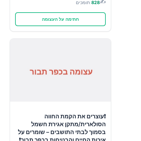
✍️
828
תומכים
חתימה על העצומה
❗עוצרים את הקמת החווה
הסולארית/מתקן אגירת חשמל
בסמוך לבתי התושבים – שומרים על
איכות החיים והבטיחות בכפר תבור❗