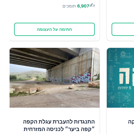
✍️
6,907
תומכים
חתימה על העצומה
קה
התנגדות להעברת עגלת הקפה
״קפה ביער״ לכניסה המזרחית