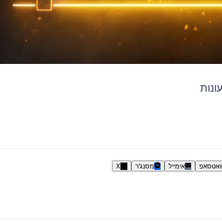
ונות
ואטסאפ
אימייל
מסנג'ר
X