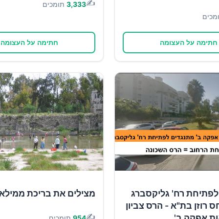
✍️
3,333
תומכים
מכים
חתימה על העצומה
חתימה על העצומה
לפתיחת רח' גליקסברג
מצילים את בריכת ממילא
ס רוזן בת"א - הרס צביון
✍️
ות אפקה ב'
954
תומכים