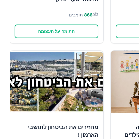
✍️
866
תומכים
חתימה על העצומה
ה
מחזירים את הביטחון לתושבי
ילדים
הארמון !