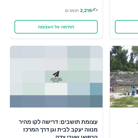
✍️
2,216
תומכים
חתימה על העצומה
עצומת תושבים: דרישה לקו מהיר
מנווה יעקב לבית וגן דרך המרכז
הרפואי שערי צדק