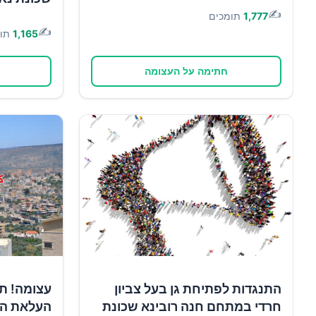
✍️
1,777
תומכים
✍️
1,165
תו
חתימה על העצומה
התנגדות לפתיחת גן בעל צביון
עצומה! תו
חרדי במתחם חנה רובינא שכונת
העלאת הא