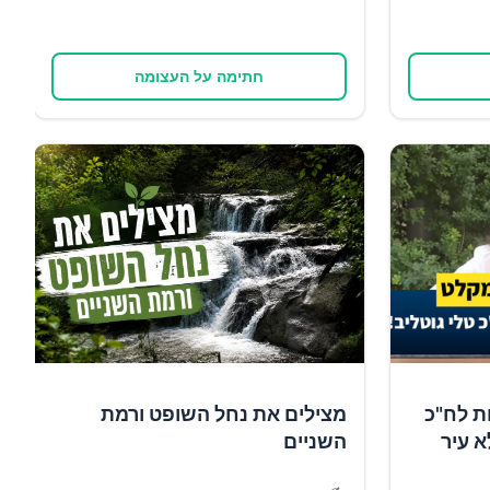
חתימה על העצומה
ת לח"כ
מצילים את נחל השופט ורמת
א עיר
השניים