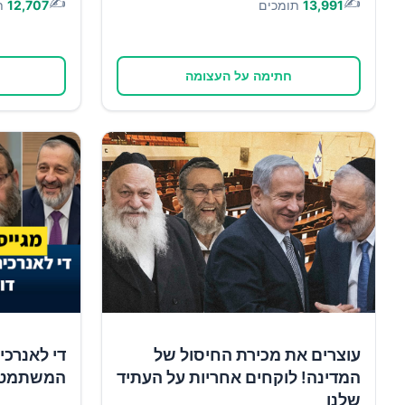
✍️
✍️
13,991
תומכים
12,707
ת
חתימה על העצומה
עוצרים את מכירת החיסול של
די לאנרכי
המדינה! לוקחים אחריות על העתיד
המשתמטים 
שלנו