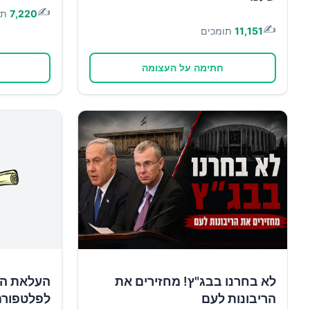
✍️
7,220
תו
✍️
11,151
תומכים
חתימה על העצומה
לא בחרנו בבג"ץ! מחזירים את
העלאת הש
הריבונות לעם
לפלטפורמ