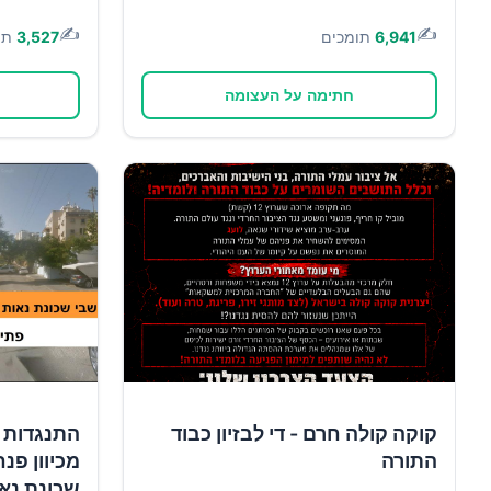
✍️
✍️
6,941
תומכים
3,527
תו
חתימה על העצומה
קוקה קולה חרם - די לבזיון כבוד
התנגדות 
התורה
מכיוון פנח
שכונת נא